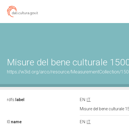
Misure del bene culturale 15
https://w3id.org/arco/resource/MeasurementCollection/15
rdfs:
label
EN
IT
Misure del bene culturale
l0:
name
EN
IT