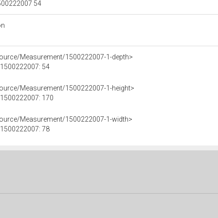
 1500222007 54
on
esource/Measurement/1500222007-1-depth>
e 1500222007: 54
esource/Measurement/1500222007-1-height>
e 1500222007: 170
esource/Measurement/1500222007-1-width>
e 1500222007: 78