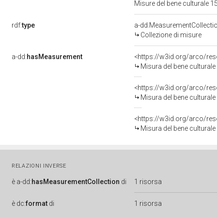
Misure del bene culturale
rdf:
type
a-dd:MeasurementCollecti
Collezione di misure
a-dd:
hasMeasurement
<https://w3id.org/arco/r
Misura del bene cultural
<https://w3id.org/arco/r
Misura del bene cultural
<https://w3id.org/arco/r
Misura del bene cultural
RELAZIONI INVERSE
è
a-dd:
hasMeasurementCollection
di
1 risorsa
è
dc:
format
di
1 risorsa