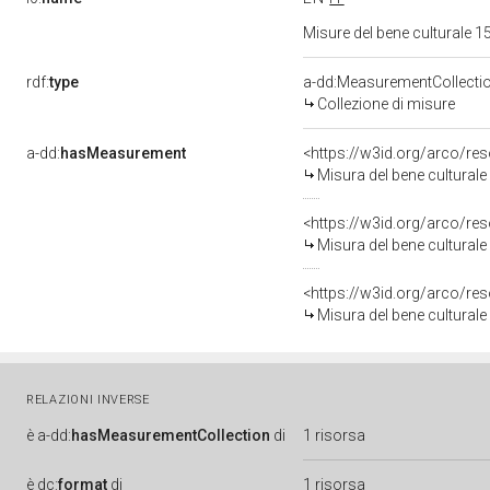
Misure del bene culturale
rdf:
type
a-dd:MeasurementCollecti
Collezione di misure
a-dd:
hasMeasurement
<https://w3id.org/arco/r
Misura del bene cultural
<https://w3id.org/arco/r
Misura del bene cultural
<https://w3id.org/arco/r
Misura del bene cultural
RELAZIONI INVERSE
è
a-dd:
hasMeasurementCollection
di
1 risorsa
è
dc:
format
di
1 risorsa