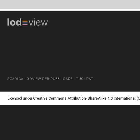
SCARICA LODVIEW PER PUBBLICARE I TUOI DATI
Licensed under
Creative Commons Attribution-ShareAlike 4.0 International
(C