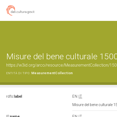
Misure del bene culturale 15
https://w3id.org/arco/resource/MeasurementCollection/15
MeasurementCollection
ENTITÀ DI TIPO:
rdfs:
label
EN
IT
Misure del bene culturale
l0:
name
EN
IT