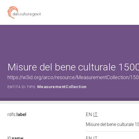
Misure del bene culturale 15
https://w3id.org/arco/resource/MeasurementCollection/15
MeasurementCollection
ENTITÀ DI TIPO:
rdfs:
label
EN
IT
Misure del bene culturale
l0:
name
EN
IT