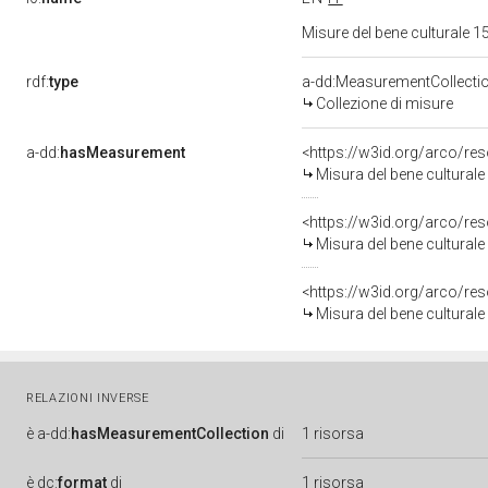
Misure del bene culturale
rdf:
type
a-dd:MeasurementCollecti
Collezione di misure
a-dd:
hasMeasurement
<https://w3id.org/arco/r
Misura del bene cultural
<https://w3id.org/arco/r
Misura del bene cultural
<https://w3id.org/arco/r
Misura del bene cultural
RELAZIONI INVERSE
è
a-dd:
hasMeasurementCollection
di
1 risorsa
è
dc:
format
di
1 risorsa