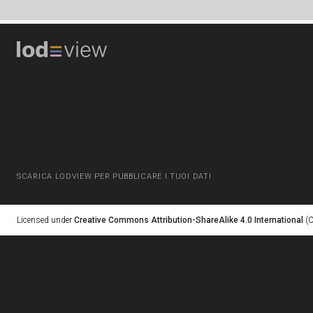
SCARICA LODVIEW PER PUBBLICARE I TUOI DATI
Licensed under
Creative Commons Attribution-ShareAlike 4.0 International
(C