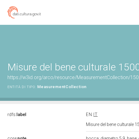
Misure del bene culturale 15
https://w3id.org/arco/resource/MeasurementCollection/15
MeasurementCollection
ENTITÀ DI TIPO:
rdfs:
label
EN
IT
Misure del bene culturale
core:
note
bocca: diametro 5.9, base: