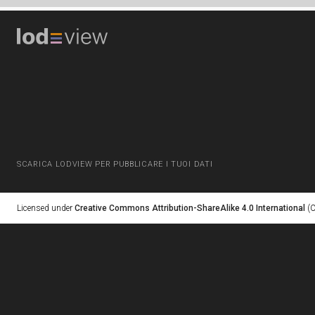
SCARICA LODVIEW PER PUBBLICARE I TUOI DATI
Licensed under
Creative Commons Attribution-ShareAlike 4.0 International
(C