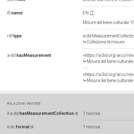
l0:
name
EN
IT
Misure del bene culturale
rdf:
type
a-dd:MeasurementCollecti
Collezione di misure
a-dd:
hasMeasurement
<https://w3id.org/arco/r
Misura del bene cultural
<https://w3id.org/arco/r
Misura del bene cultural
RELAZIONI INVERSE
è
a-dd:
hasMeasurementCollection
di
1 risorsa
è
dc:
format
di
1 risorsa