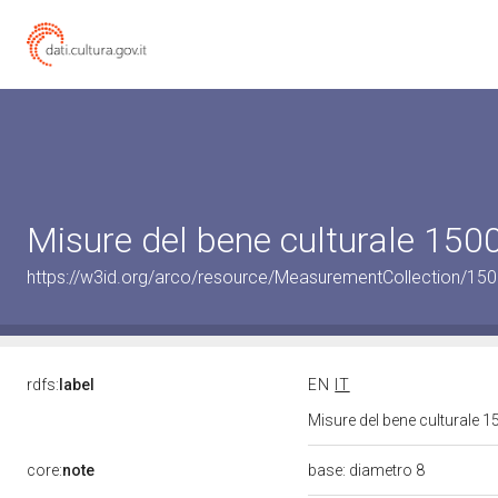
Misure del bene culturale 15
https://w3id.org/arco/resource/MeasurementCollection/15
rdfs:
label
EN
IT
Misure del bene culturale
core:
note
base: diametro 8