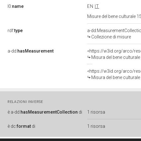
l0:
name
EN
IT
Misure del bene culturale
rdf:
type
a-dd:MeasurementCollecti
Collezione di misure
a-dd:
hasMeasurement
<https://w3id.org/arco/r
Misura del bene cultural
<https://w3id.org/arco/r
Misura del bene cultural
RELAZIONI INVERSE
è
a-dd:
hasMeasurementCollection
di
1 risorsa
è
dc:
format
di
1 risorsa