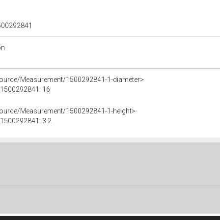
 1500292841
on
esource/Measurement/1500292841-1-diameter>
e 1500292841: 16
esource/Measurement/1500292841-1-height>
e 1500292841: 3.2