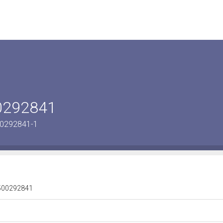
00292841
00292841-1
 1500292841