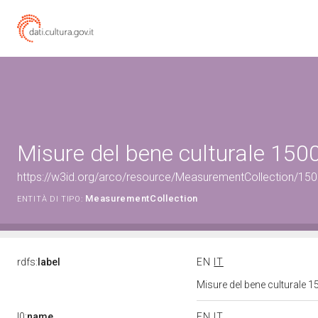
Misure del bene culturale 15
https://w3id.org/arco/resource/MeasurementCollection/15
MeasurementCollection
ENTITÀ DI TIPO:
rdfs:
label
EN
IT
Misure del bene culturale
l0:
name
EN
IT