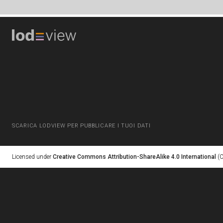
SCARICA LODVIEW PER PUBBLICARE I TUOI DATI
Licensed under
Creative Commons Attribution-ShareAlike 4.0 International
(C