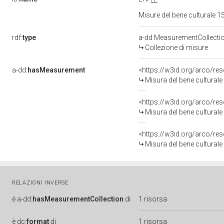
Misure del bene culturale
rdf:
type
a-dd:MeasurementCollecti
Collezione di misure
a-dd:
hasMeasurement
<https://w3id.org/arco/r
Misura del bene cultural
<https://w3id.org/arco/r
Misura del bene cultural
<https://w3id.org/arco/r
Misura del bene cultural
RELAZIONI INVERSE
è
a-dd:
hasMeasurementCollection
di
1 risorsa
è
dc:
format
di
1 risorsa