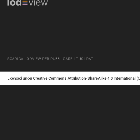
SCARICA LODVIEW PER PUBBLICARE I TUOI DATI
Licensed under
Creative Commons Attribution-ShareAlike 4.0 International
(C