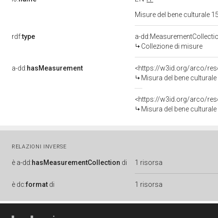
Misure del bene culturale
rdf:
type
a-dd:MeasurementCollecti
Collezione di misure
a-dd:
hasMeasurement
<https://w3id.org/arco/r
Misura del bene cultura
<https://w3id.org/arco/r
Misura del bene cultura
RELAZIONI INVERSE
è
a-dd:
hasMeasurementCollection
di
1 risorsa
è
dc:
format
di
1 risorsa