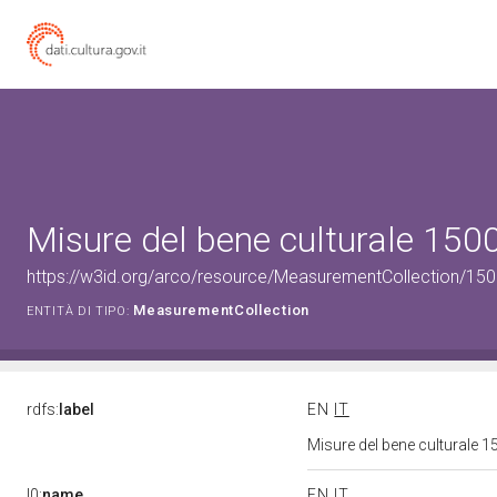
Misure del bene culturale 15
https://w3id.org/arco/resource/MeasurementCollection/15
MeasurementCollection
ENTITÀ DI TIPO:
rdfs:
label
EN
IT
Misure del bene culturale
l0:
name
EN
IT