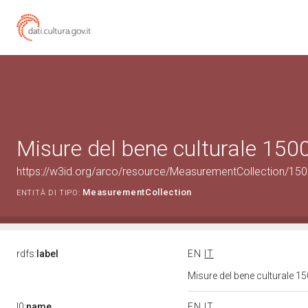
Misure del bene culturale 15
https://w3id.org/arco/resource/MeasurementCollection/15
MeasurementCollection
ENTITÀ DI TIPO:
rdfs:
label
EN
IT
Misure del bene culturale 
l0:
name
EN
IT