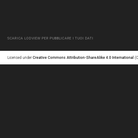
SCARICA LODVIEW PER PUBBLICARE I TUOI DATI
Licensed under
Creative Commons Attribution-ShareAlike 4.0 International
(C