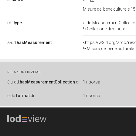
Misure del bene culturale 
rdf:
type
a-dd:MeasurementCollectio
Collezione di misure
a-dd:
hasMeasurement
<https://w3id.org/arco/re
Misura del bene cultural
RELAZIONI INVERSE
è
a-dd:
hasMeasurementCollection
di
1 risorsa
è
dc:
format
di
1 risorsa