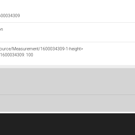
 1600034309
on
esource/Measurement/1600034309-1-height>
e 1600034309: 100