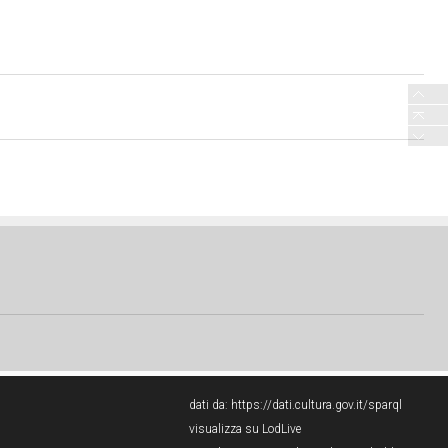
dati da:
https://dati.cultura.gov.it/sparql
visualizza su LodLive