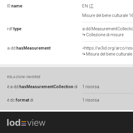
l0:
name
EN
IT
Misure del bene culturale
rdf:
type
a-dd:MeasurementCollecti
Collezione di misure
a-dd:
hasMeasurement
<https://w3id.org/arco/r
Misura del bene cultural
RELAZIONI INVERSE
è
a-dd:
hasMeasurementCollection
di
1 risorsa
è
dc:
format
di
1 risorsa