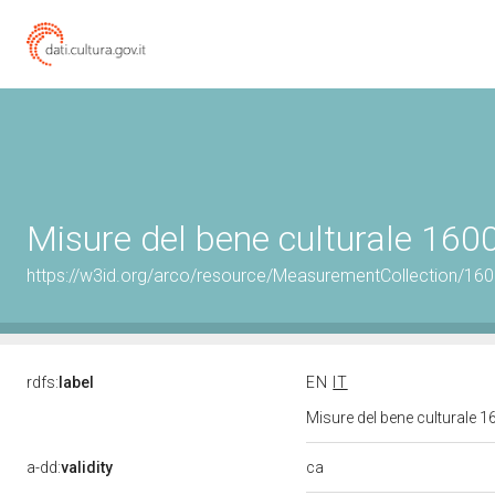
Misure del bene culturale 16
https://w3id.org/arco/resource/MeasurementCollection/16
rdfs:
label
EN
IT
Misure del bene culturale
ca
a-dd:
validity