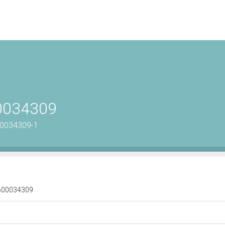
00034309
00034309-1
 1600034309