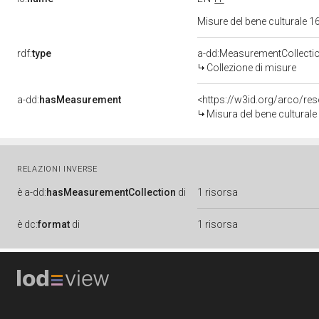
Misure del bene culturale
rdf:
type
a-dd:MeasurementCollecti
Collezione di misure
a-dd:
hasMeasurement
<https://w3id.org/arco/r
Misura del bene cultural
RELAZIONI INVERSE
è
a-dd:
hasMeasurementCollection
di
1 risorsa
è
dc:
format
di
1 risorsa