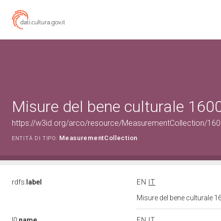
Misure del bene culturale 16
https://w3id.org/arco/resource/MeasurementCollection/16
MeasurementCollection
ENTITÀ DI TIPO:
rdfs:
label
EN
IT
Misure del bene culturale
l0:
name
EN
IT