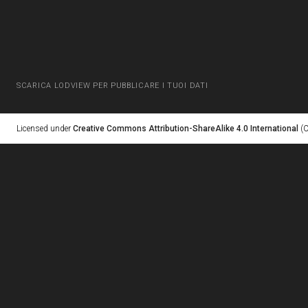
SCARICA LODVIEW PER PUBBLICARE I TUOI DATI
Licensed under
Creative Commons Attribution-ShareAlike 4.0 International
(C