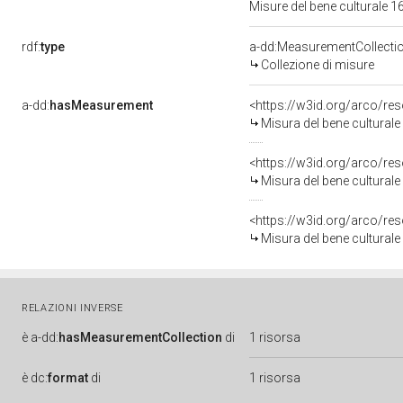
Misure del bene culturale
rdf:
type
a-dd:MeasurementCollecti
Collezione di misure
a-dd:
hasMeasurement
<https://w3id.org/arco/r
Misura del bene cultural
<https://w3id.org/arco/r
Misura del bene cultural
<https://w3id.org/arco/r
Misura del bene cultural
RELAZIONI INVERSE
è
a-dd:
hasMeasurementCollection
di
1 risorsa
è
dc:
format
di
1 risorsa