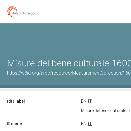
Misure del bene culturale 16
https://w3id.org/arco/resource/MeasurementCollection/16
rdfs:
label
EN
IT
Misure del bene culturale
l0:
name
EN
IT