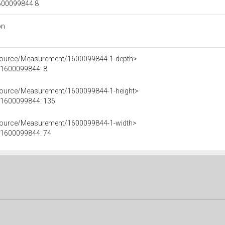
 1600099844 8
on
esource/Measurement/1600099844-1-depth>
e 1600099844: 8
esource/Measurement/1600099844-1-height>
e 1600099844: 136
esource/Measurement/1600099844-1-width>
e 1600099844: 74