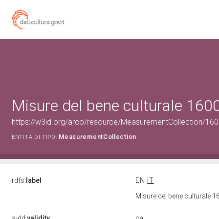
Misure del bene culturale 16
https://w3id.org/arco/resource/MeasurementCollection/16
MeasurementCollection
ENTITÀ DI TIPO:
rdfs:
label
EN
IT
Misure del bene culturale
ca
a-dd:
validity