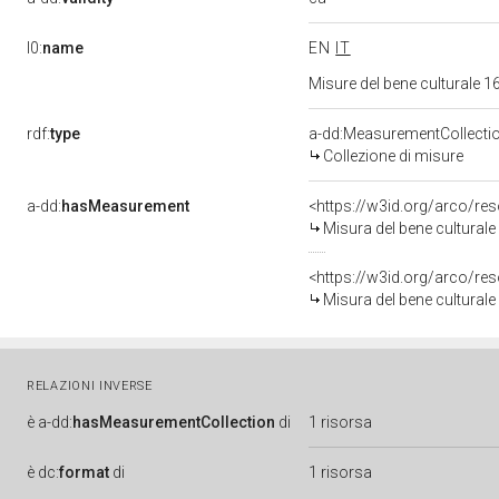
l0:
name
EN
IT
Misure del bene culturale
rdf:
type
a-dd:MeasurementCollecti
Collezione di misure
a-dd:
hasMeasurement
<https://w3id.org/arco/r
Misura del bene cultural
<https://w3id.org/arco/r
Misura del bene cultural
RELAZIONI INVERSE
è
a-dd:
hasMeasurementCollection
di
1 risorsa
è
dc:
format
di
1 risorsa