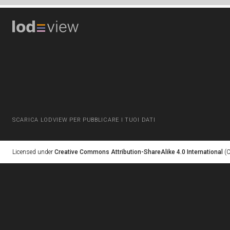
SCARICA LODVIEW PER PUBBLICARE I TUOI DATI
Licensed under
Creative Commons Attribution-ShareAlike 4.0 International
(C