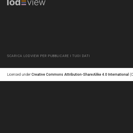
SCARICA LODVIEW PER PUBBLICARE I TUOI DATI
Licensed under
Creative Commons Attribution-ShareAlike 4.0 International
(C