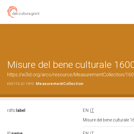
Misure del bene culturale 16
https://w3id.org/arco/resource/MeasurementCollection/16
MeasurementCollection
ENTITÀ DI TIPO:
rdfs:
label
EN
IT
Misure del bene culturale
l0:
name
EN
IT