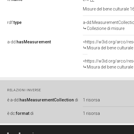
Misure del bene culturale
rdf:
type
a-dd:MeasurementCollecti
Collezione di misure
a-dd:
hasMeasurement
<https://w3id.org/arco/r
Misura del bene cultural
<https://w3id.org/arco/r
Misura del bene cultural
RELAZIONI INVERSE
è
a-dd:
hasMeasurementCollection
di
1 risorsa
è
dc:
format
di
1 risorsa