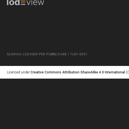
SCARICA LODVIEW PER PUBBLICARE I TUOI DATI
Licensed under
Creative Commons Attribution-ShareAlike 4.0 International
(C