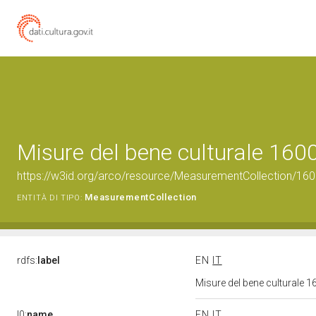
Misure del bene culturale 16
https://w3id.org/arco/resource/MeasurementCollection/1
MeasurementCollection
ENTITÀ DI TIPO:
rdfs:
label
EN
IT
Misure del bene culturale
l0:
name
EN
IT