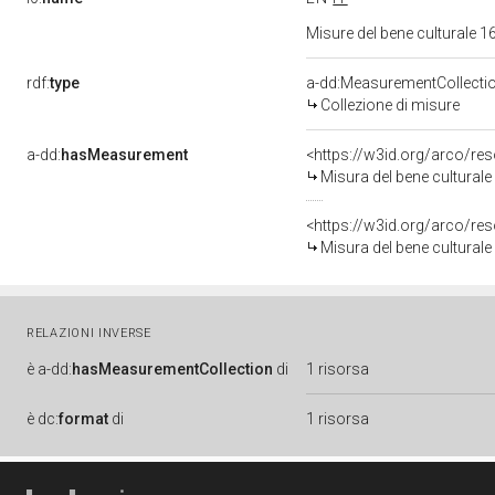
Misure del bene culturale
rdf:
type
a-dd:MeasurementCollecti
Collezione di misure
a-dd:
hasMeasurement
<https://w3id.org/arco/r
Misura del bene cultural
<https://w3id.org/arco/r
Misura del bene cultural
RELAZIONI INVERSE
è
a-dd:
hasMeasurementCollection
di
1 risorsa
è
dc:
format
di
1 risorsa