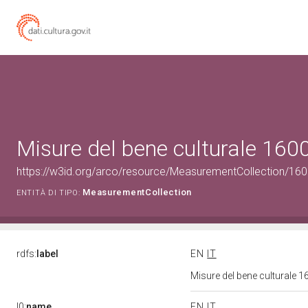
Misure del bene culturale 16
https://w3id.org/arco/resource/MeasurementCollection/16
MeasurementCollection
ENTITÀ DI TIPO:
rdfs:
label
EN
IT
Misure del bene culturale
l0:
name
EN
IT