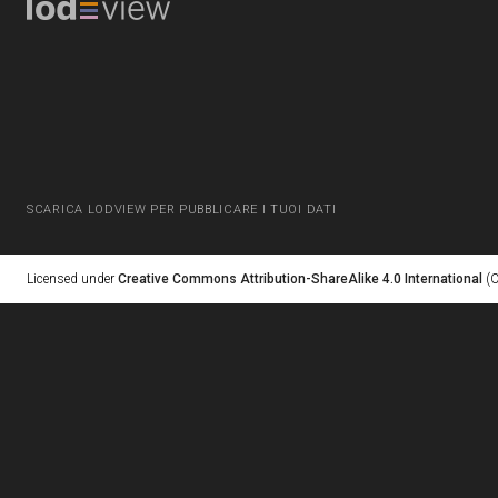
SCARICA LODVIEW PER PUBBLICARE I TUOI DATI
Licensed under
Creative Commons Attribution-ShareAlike 4.0 International
(C