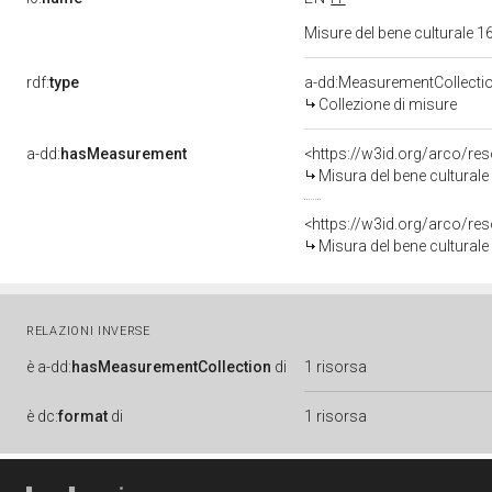
Misure del bene culturale
rdf:
type
a-dd:MeasurementCollecti
Collezione di misure
a-dd:
hasMeasurement
<https://w3id.org/arco/r
Misura del bene cultural
<https://w3id.org/arco/r
Misura del bene cultural
RELAZIONI INVERSE
è
a-dd:
hasMeasurementCollection
di
1 risorsa
è
dc:
format
di
1 risorsa