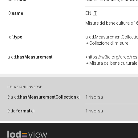
l0:
name
EN
IT
Misure del bene culturale
rdf:
type
a-dd:MeasurementCollecti
Collezione di misure
a-dd:
hasMeasurement
<https://w3id.org/arco/r
Misura del bene cultural
RELAZIONI INVERSE
è
a-dd:
hasMeasurementCollection
di
1 risorsa
è
dc:
format
di
1 risorsa