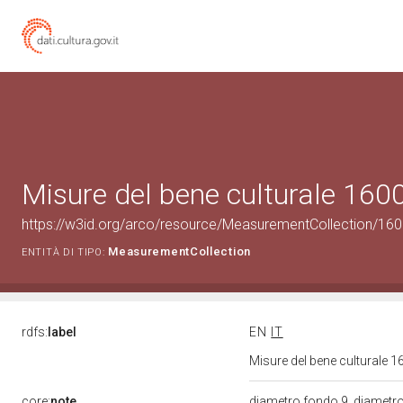
Misure del bene culturale 16
https://w3id.org/arco/resource/MeasurementCollection/16
MeasurementCollection
ENTITÀ DI TIPO:
rdfs:
label
EN
IT
Misure del bene culturale
core:
note
diametro fondo 9, diametr