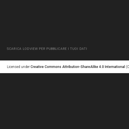
SCARICA LODVIEW PER PUBBLICARE I TUOI DATI
Licensed under
Creative Commons Attribution-ShareAlike 4.0 International
(C