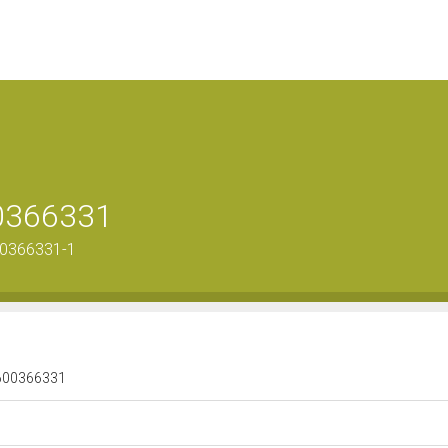
00366331
00366331-1
 1600366331