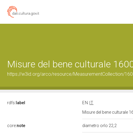
Misure del bene culturale 16
https://w3id.org/arco/resource/MeasurementCollection/16
rdfs:
label
EN
IT
Misure del bene culturale
core:
note
diametro orlo 22,2