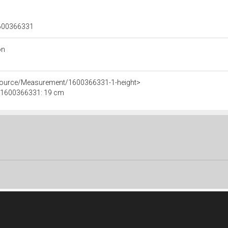
 1600366331
on
esource/Measurement/1600366331-1-height>
le 1600366331: 19 cm