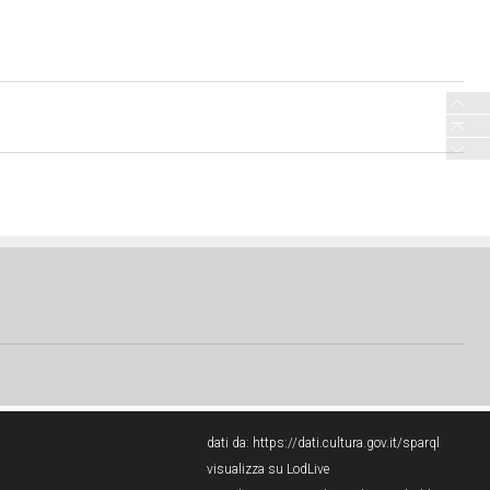
dati da:
https://dati.cultura.gov.it/sparql
visualizza su LodLive