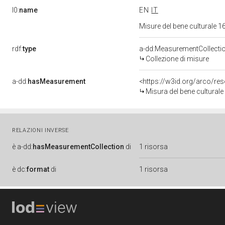
l0:
name
EN
IT
Misure del bene culturale
rdf:
type
a-dd:MeasurementCollecti
Collezione di misure
a-dd:
hasMeasurement
<https://w3id.org/arco/r
Misura del bene cultura
RELAZIONI INVERSE
è
a-dd:
hasMeasurementCollection
di
1 risorsa
è
dc:
format
di
1 risorsa