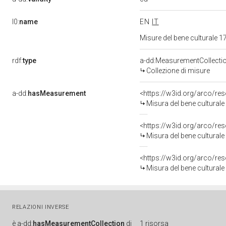
l0:
name
EN
IT
Misure del bene culturale
rdf:
type
a-dd:MeasurementCollecti
Collezione di misure
a-dd:
hasMeasurement
<https://w3id.org/arco/r
Misura del bene cultural
<https://w3id.org/arco/r
Misura del bene cultural
<https://w3id.org/arco/r
Misura del bene cultural
RELAZIONI INVERSE
è
a-dd:
hasMeasurementCollection
di
1 risorsa