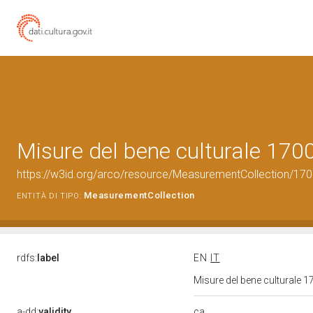
Misure del bene culturale 17
https://w3id.org/arco/resource/MeasurementCollection/17
MeasurementCollection
ENTITÀ DI TIPO:
rdfs:
label
EN
IT
Misure del bene culturale
ca
a-dd:
validity