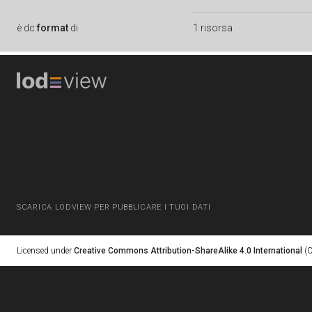
è
dc:
format
di
1 risorsa
SCARICA LODVIEW PER PUBBLICARE I TUOI DATI
Licensed under
Creative Commons Attribution-ShareAlike 4.0 International
(C