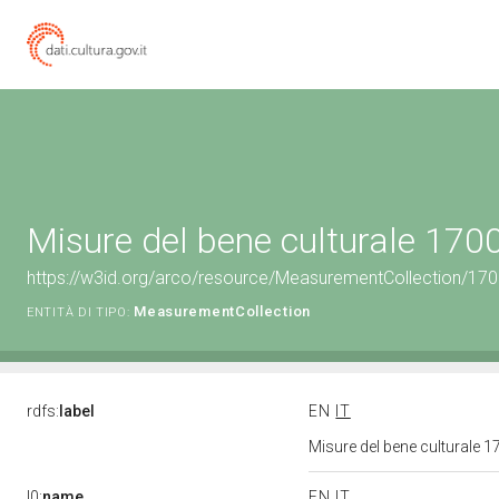
Misure del bene culturale 17
https://w3id.org/arco/resource/MeasurementCollection/17
MeasurementCollection
ENTITÀ DI TIPO:
rdfs:
label
EN
IT
Misure del bene culturale
l0:
name
EN
IT