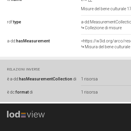
Misure del bene culturale
rdf:
type
a-dd:MeasurementCollecti
Collezione di misure
a-dd:
hasMeasurement
<https://w3id.org/arco/r
Misura del bene cultura
RELAZIONI INVERSE
è
a-dd:
hasMeasurementCollection
di
1 risorsa
è
dc:
format
di
1 risorsa