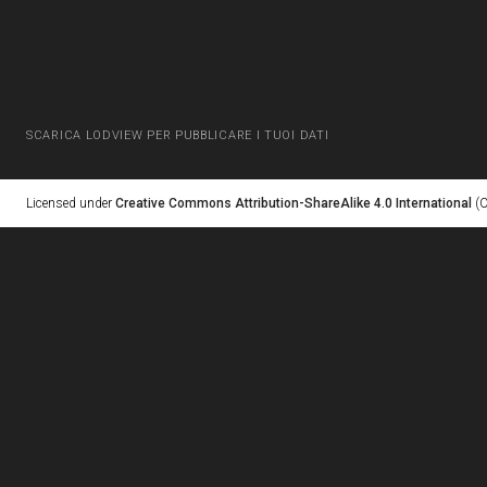
SCARICA LODVIEW PER PUBBLICARE I TUOI DATI
Licensed under
Creative Commons Attribution-ShareAlike 4.0 International
(C