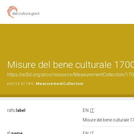
Misure del bene culturale 17
https://w3id.org/arco/resource/MeasurementCollection/17
MeasurementCollection
ENTITÀ DI TIPO:
rdfs:
label
EN
IT
Misure del bene culturale
l0:
name
EN
IT