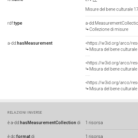
Misure del bene culturale
rdf:
type
a-dd:MeasurementCollecti
Collezione di misure
a-dd:
hasMeasurement
<https://w3id.org/arco/r
Misura del bene cultural
<https://w3id.org/arco/r
Misura del bene cultural
<https://w3id.org/arco/r
Misura del bene cultural
RELAZIONI INVERSE
è
a-dd:
hasMeasurementCollection
di
1 risorsa
è
dc:
format
di
1 risorsa