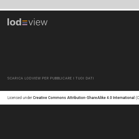
SCARICA LODVIEW PER PUBBLICARE I TUOI DATI
Licensed under
Creative Commons Attribution-ShareAlike 4.0 International
(C