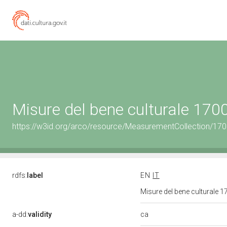
Misure del bene culturale 17
https://w3id.org/arco/resource/MeasurementCollection/17
rdfs:
label
EN
IT
Misure del bene culturale
ca
a-dd:
validity