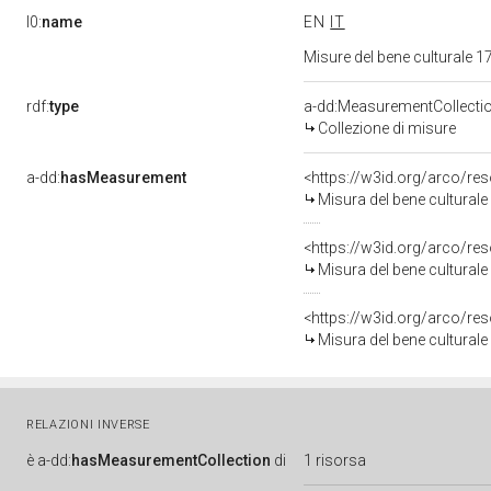
l0:
name
EN
IT
Misure del bene culturale
rdf:
type
a-dd:MeasurementCollecti
Collezione di misure
a-dd:
hasMeasurement
<https://w3id.org/arco/r
Misura del bene cultura
<https://w3id.org/arco/r
Misura del bene cultura
<https://w3id.org/arco/r
Misura del bene cultura
RELAZIONI INVERSE
è
a-dd:
hasMeasurementCollection
di
1 risorsa