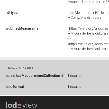
Misure del bene culturale
rdf:
type
a-dd:MeasurementCollecti
Collezione di misure
a-dd:
hasMeasurement
<https://w3id.org/arco/r
Misura del bene cultural
<https://w3id.org/arco/r
Misura del bene cultural
RELAZIONI INVERSE
è
a-dd:
hasMeasurementCollection
di
1 risorsa
è
dc:
format
di
1 risorsa