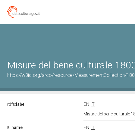
Misure del bene culturale 18
https://w3id.org/arco/resource/MeasurementCollection/18
rdfs:
label
EN
IT
Misure del bene culturale
l0:
name
EN
IT