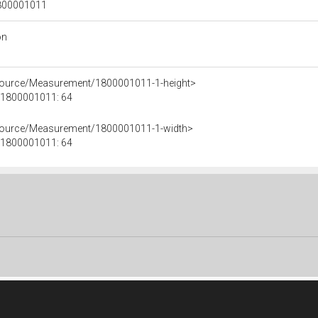
 1800001011
on
esource/Measurement/1800001011-1-height>
e 1800001011: 64
esource/Measurement/1800001011-1-width>
e 1800001011: 64