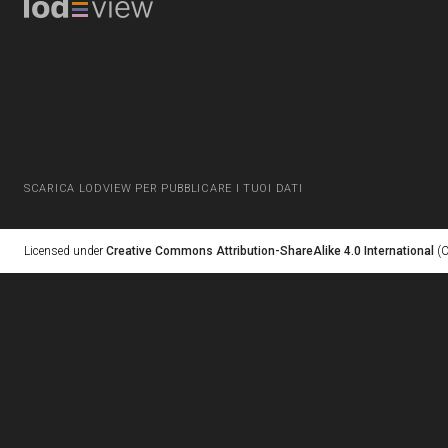
SCARICA LODVIEW PER PUBBLICARE I TUOI DATI
Licensed under
Creative Commons Attribution-ShareAlike 4.0 International
(C