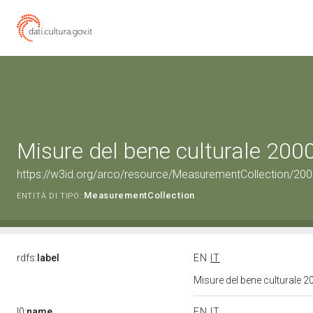
Misure del bene culturale 20
https://w3id.org/arco/resource/MeasurementCollection/20
MeasurementCollection
ENTITÀ DI TIPO:
rdfs:
label
EN
IT
Misure del bene culturale
l0:
name
EN
IT