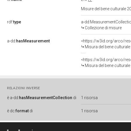
Misure del bene culturale
rdf:
type
a-dd:MeasurementCollecti
Collezione di misure
a-dd:
hasMeasurement
<https://w3id.org/arco/r
Misura del bene cultura
<https://w3id.org/arco/r
Misura del bene cultura
RELAZIONI INVERSE
è
a-dd:
hasMeasurementCollection
di
1 risorsa
è
dc:
format
di
1 risorsa