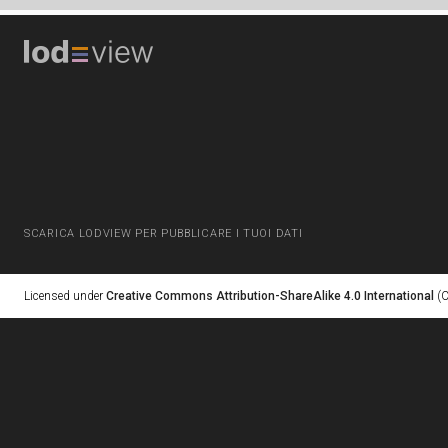
SCARICA LODVIEW PER PUBBLICARE I TUOI DATI
Licensed under
Creative Commons Attribution-ShareAlike 4.0 International
(C