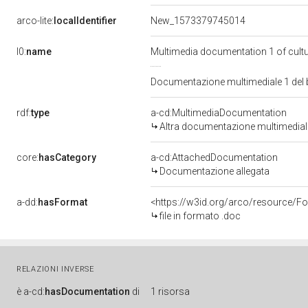
arco-lite:
localIdentifier
New_1573379745014
l0:
name
Multimedia documentation 1 of cult
Documentazione multimediale 1 del
rdf:
type
a-cd:MultimediaDocumentation
Altra documentazione multimedial
core:
hasCategory
a-cd:AttachedDocumentation
Documentazione allegata
a-dd:
hasFormat
<https://w3id.org/arco/resource/Fo
file in formato .doc
RELAZIONI INVERSE
è
a-cd:
hasDocumentation
di
1 risorsa