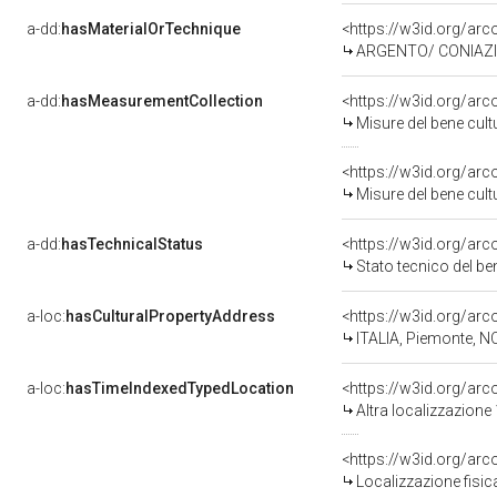
a-dd:
hasMaterialOrTechnique
<https://w3id.org/arc
ARGENTO/ CONIAZ
a-dd:
hasMeasurementCollection
<https://w3id.org/ar
Misure del bene cul
<https://w3id.org/ar
Misure del bene cul
a-dd:
hasTechnicalStatus
<https://w3id.org/ar
Stato tecnico del b
a-loc:
hasCulturalPropertyAddress
<https://w3id.org/a
ITALIA, Piemonte, N
a-loc:
hasTimeIndexedTypedLocation
<https://w3id.org/ar
Altra localizzazione
<https://w3id.org/ar
Localizzazione fisic