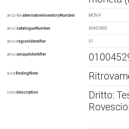
MCN 9
arco-lite:
alternativeInventoryNumber
00452905
arco:
catalogueNumber
01
arco:
regionIdentifier
0100452
arco:
uniqueIdentifier
Ritrovam
a-cd:
findingNote
Dritto: T
core:
description
Rovescio: