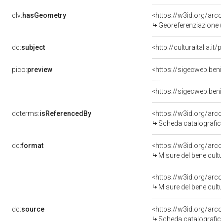
clv:
hasGeometry
<https://w3id.org/ar
Georeferenziazione 
dc:
subject
<http://culturaitalia
pico:
preview
<https://sigecweb.be
<https://sigecweb.ben
dcterms:
isReferencedBy
<https://w3id.org/a
Scheda catalografi
dc:
format
<https://w3id.org/ar
Misure del bene cul
<https://w3id.org/ar
Misure del bene cul
dc:
source
<https://w3id.org/a
Scheda catalografi