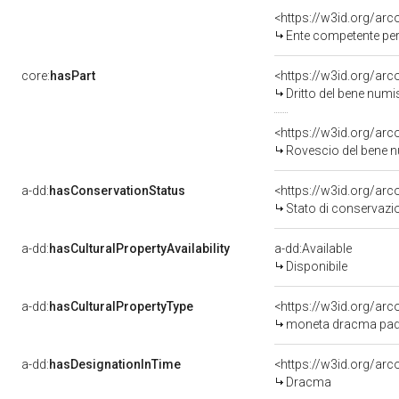
<https://w3id.org/ar
Ente competente per tutela del be
core:
hasPart
<https://w3id.org/ar
Dritto del bene nu
<https://w3id.org/ar
Rovescio del bene
a-dd:
hasConservationStatus
<https://w3id.org/ar
Stato di conservazi
a-dd:
hasCulturalPropertyAvailability
a-dd:Available
Disponibile
a-dd:
hasCulturalPropertyType
<https://w3id.org/a
moneta dracma pa
a-dd:
hasDesignationInTime
<https://w3id.org/a
Dracma