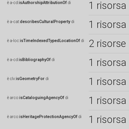
1 risorsa
è
a-cd:
isAuthorshipAttributionOf
di
1 risorsa
è
a-cat:
describesCulturalProperty
di
2 risorse
è
a-loc:
isTimeIndexedTypedLocationOf
di
1 risorsa
è
a-cd:
isBibliographyOf
di
1 risorsa
è
clv:
isGeometryFor
di
1 risorsa
è
arco:
isCataloguingAgencyOf
di
1 risorsa
è
arco:
isHeritageProtectionAgencyOf
di