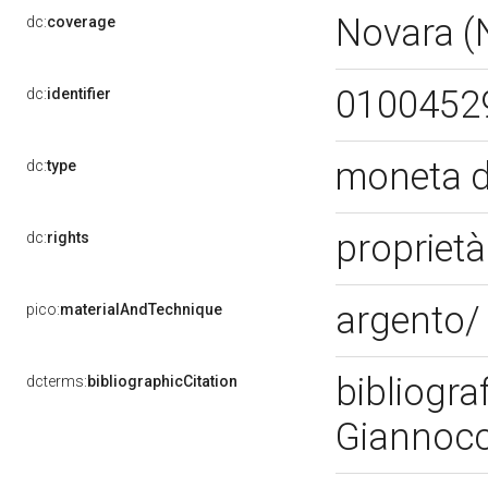
Novara 
dc:
coverage
0100452
dc:
identifier
moneta 
dc:
type
proprietà
dc:
rights
argento/
pico:
materialAndTechnique
bibliogra
dcterms:
bibliographicCitation
Giannocc