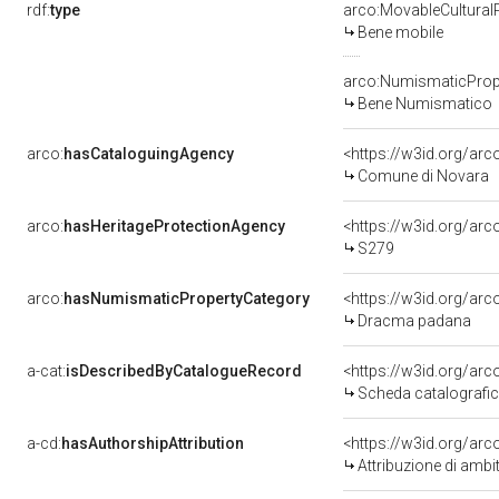
rdf:
type
arco:MovableCultural
Bene mobile
arco:NumismaticProp
Bene Numismatico
arco:
hasCataloguingAgency
<https://w3id.org/a
Comune di Novara
arco:
hasHeritageProtectionAgency
<https://w3id.org/a
S279
arco:
hasNumismaticPropertyCategory
<https://w3id.org/a
Dracma padana
a-cat:
isDescribedByCatalogueRecord
<https://w3id.org/a
Scheda catalografi
a-cd:
hasAuthorshipAttribution
<https://w3id.org/arc
Attribuzione di ambi