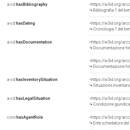
a-cd:
hasBibliography
<https://w3id.org/ar
Bibliografia 1 del b
a-cd:
hasDating
<https://w3id.org/ar
Cronologia 1 del b
a-cd:
hasDocumentation
Documentazione foto
Documentazione foto
a-cd:
hasInventorySituation
<https://w3id.org/ar
Situazione inventar
a-cd:
hasLegalSituation
Condizione giuridica
core:
hasAgentRole
<https://w3id.org/ar
Ente schedatore de