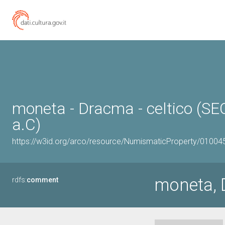
moneta - Dracma - celtico (SEC
a.C)
https://w3id.org/arco/resource/NumismaticProperty/0100
moneta, 
rdfs:
comment