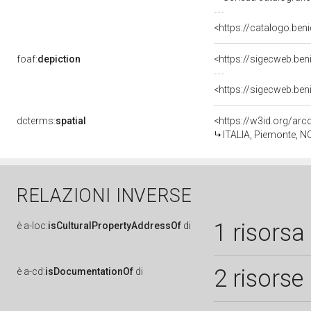
<https://catalogo.ben
foaf:
depiction
<https://sigecweb.be
<https://sigecweb.ben
dcterms:
spatial
<https://w3id.org/a
ITALIA, Piemonte, N
RELAZIONI INVERSE
1 risorsa
è
a-loc:
isCulturalPropertyAddressOf
di
2 risorse
è
a-cd:
isDocumentationOf
di