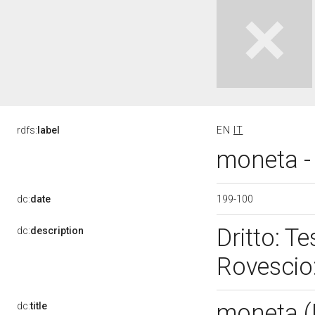
rdfs:
label
EN
IT
moneta - 
199-100
dc:
date
Dritto: T
dc:
description
Rovescio
moneta 
dc:
title