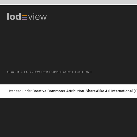
SCARICA LODVIEW PER PUBBLICARE I TUOI DATI
Licensed under
Creative Commons Attribution-ShareAlike 4.0 International
(C