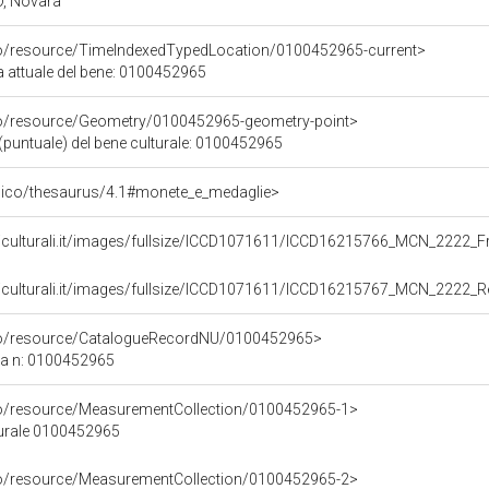
O, Novara
co/resource/TimeIndexedTypedLocation/0100452965-current>
a attuale del bene: 0100452965
co/resource/Geometry/0100452965-geometry-point>
(puntuale) del bene culturale: 0100452965
.it/pico/thesaurus/4.1#monete_e_medaglie>
niculturali.it/images/fullsize/ICCD1071611/ICCD16215766_MCN_2222_Fr
niculturali.it/images/fullsize/ICCD1071611/ICCD16215767_MCN_2222_Re
rco/resource/CatalogueRecordNU/0100452965>
ca n: 0100452965
co/resource/MeasurementCollection/0100452965-1>
turale 0100452965
co/resource/MeasurementCollection/0100452965-2>