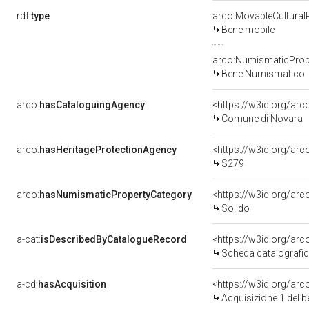
rdf:
type
arco:MovableCultural
Bene mobile
arco:NumismaticProp
Bene Numismatico
arco:
hasCataloguingAgency
<https://w3id.org/a
Comune di Novara
arco:
hasHeritageProtectionAgency
<https://w3id.org/a
S279
arco:
hasNumismaticPropertyCategory
<https://w3id.org/ar
Solido
a-cat:
isDescribedByCatalogueRecord
<https://w3id.org/a
Scheda catalografi
a-cd:
hasAcquisition
<https://w3id.org/ar
Acquisizione 1 del 