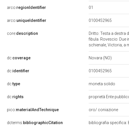
01
arco:
regionIdentifier
arco:
uniqueIdentifier
0100452965
core:
description
Dritto: Testa a destra
fibula. Rovescio: Due 
schienale, Victoria, a 
dc:
coverage
Novara (NO)
dc:
identifier
0100452965
dc:
type
moneta solido
dc:
rights
proprietà Ente pubblico
pico:
materialAndTechnique
oro/ coniazione
dcterms:
bibliographicCitation
bibliografia specifica: