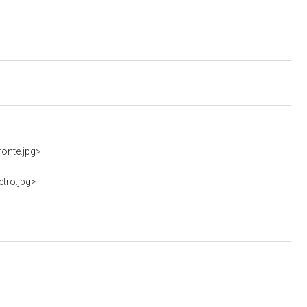
onte.jpg>
tro.jpg>