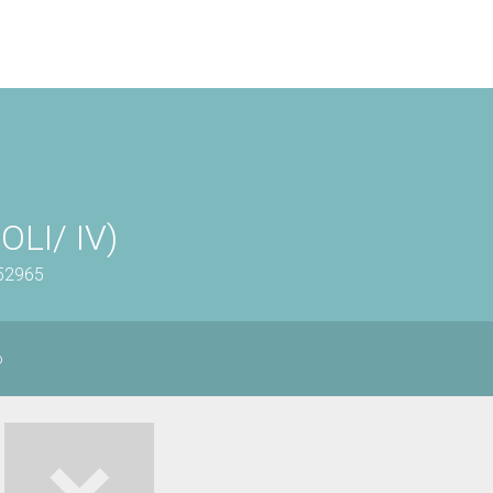
OLI/ IV)
452965
o