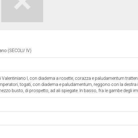
ano (SECOLI/ IV)
 di Valentiniano I, con diadema a rosette, corazza e paludamentum tratten
imperatori, togati, con diadema e paludamentum, reggono con la destra il
mezzo busto, di prospetto, ad ali spiegate. In basso, fra le gambe degli i