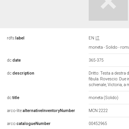
rdfs:
label
EN
IT
moneta - Solido - rom
365-375
dc:
date
dc:
description
Dritto: Testa a destra
fibula. Rovescio: Due 
schienale, Victoria, a 
dc:
title
moneta (Solido)
MCN 2222
arco-lite:
alternativeInventoryNumber
00452965
arco:
catalogueNumber