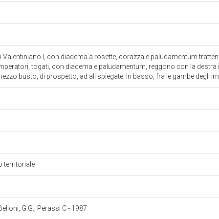
 di Valentiniano I, con diadema a rosette, corazza e paludamentum tratten
imperatori, togati, con diadema e paludamentum, reggono con la destra il
mezzo busto, di prospetto, ad ali spiegate. In basso, fra le gambe degli i
 territoriale
 Belloni, G.G.; Perassi C - 1987