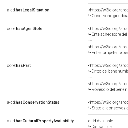
a-cd:
hasLegalSituation
<https://w3id.org/arco
Condizione giuridica
core:
hasAgentRole
<https://w3id.org/ar
Ente schedatore de
<https://w3id.org/ar
Ente competente per t
core:
hasPart
<https://w3id.org/ar
Dritto del bene nu
<https://w3id.org/ar
Rovescio del bene
a-dd:
hasConservationStatus
<https://w3id.org/ar
Stato di conservazi
a-dd:
hasCulturalPropertyAvailability
a-dd:Available
Disponibile