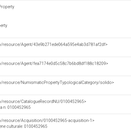
Property
erty
rco/resource/Agent/43e9b271ede064a595e4ab3d781af2df>
rco/resource/Agent/fea7174e0d5c58c7b6bd8df188c18209>
co/resource/NumismaticPropertyTypologicalCategory/solido>
rco/resource/CatalogueRecordNU/0100452965>
ca n: 0100452965
co/resource/Acquisition/0100452965-acquisition-1>
bene culturale: 0100452965