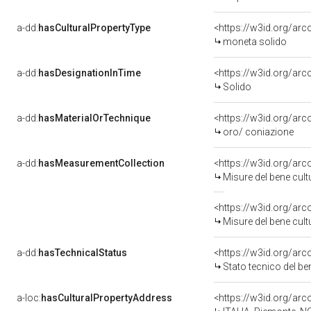
a-dd:
hasCulturalPropertyType
<https://w3id.org/a
moneta solido
a-dd:
hasDesignationInTime
<https://w3id.org/ar
Solido
a-dd:
hasMaterialOrTechnique
<https://w3id.org/arc
oro/ coniazione
a-dd:
hasMeasurementCollection
<https://w3id.org/ar
Misure del bene cul
<https://w3id.org/ar
Misure del bene cul
a-dd:
hasTechnicalStatus
<https://w3id.org/ar
Stato tecnico del b
a-loc:
hasCulturalPropertyAddress
<https://w3id.org/a