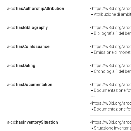
a-cd:
hasAuthorshipAttribution
<https://w3id.org/arc
Attribuzione di ambi
a-cd:
hasBibliography
<https://w3id.org/ar
Bibliografia 1 del b
a-cd:
hasCoinIssuance
<https://w3id.org/ar
Emissione di moneta
a-cd:
hasDating
<https://w3id.org/ar
Cronologia 1 del b
a-cd:
hasDocumentation
<https://w3id.org/a
Documentazione foto
<https://w3id.org/a
Documentazione foto
a-cd:
hasInventorySituation
<https://w3id.org/ar
Situazione inventar