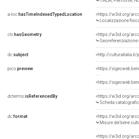
ITALIA, Piemonte, N
a-loc:
hasTimeIndexedTypedLocation
<https://w3id.org/ar
Localizzazione fisic
clv:
hasGeometry
<https://w3id.org/ar
Georeferenziazione 
dc:
subject
<http://culturaitalia
pico:
preview
<https://sigecweb.be
<https://sigecweb.be
dcterms:
isReferencedBy
<https://w3id.org/a
Scheda catalografi
dc:
format
<https://w3id.org/ar
Misure del bene cul
<https://w3id.org/ar