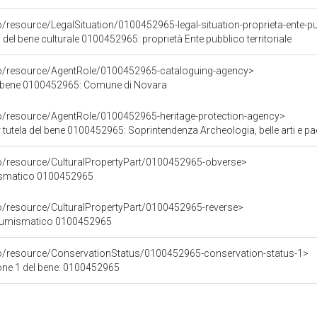
/resource/LegalSituation/0100452965-legal-situation-proprieta-ente-pub
 del bene culturale 0100452965: proprietà Ente pubblico territoriale
co/resource/AgentRole/0100452965-cataloguing-agency>
l bene 0100452965: Comune di Novara
co/resource/AgentRole/0100452965-heritage-protection-agency>
utela del bene 0100452965: Soprintendenza Archeologia, belle arti e paesagg
co/resource/CulturalPropertyPart/0100452965-obverse>
mismatico 0100452965
co/resource/CulturalPropertyPart/0100452965-reverse>
 numismatico 0100452965
co/resource/ConservationStatus/0100452965-conservation-status-1>
one 1 del bene: 0100452965