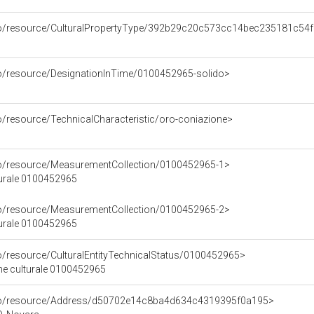
rco/resource/CulturalPropertyType/392b29c20c573cc14bec235181c54
co/resource/DesignationInTime/0100452965-solido>
o/resource/TechnicalCharacteristic/oro-coniazione>
co/resource/MeasurementCollection/0100452965-1>
turale 0100452965
co/resource/MeasurementCollection/0100452965-2>
turale 0100452965
co/resource/CulturalEntityTechnicalStatus/0100452965>
ene culturale 0100452965
rco/resource/Address/d50702e14c8ba4d634c4319395f0a195>