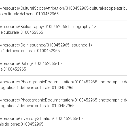
o/resource/CulturalScopeAttribution/0100452965-cultural-scope-attrib
to culturale del bene: 0100452965
co/resource/Bibliography/0100452965-bibliography-1>
ene culturale: 0100452965
co/resource/CoinIssuance/0100452965-issuance-1>
 1 del bene culturale 0100452965
co/resource/Dating/0100452965-1>
ene 0100452965
rco/resource/PhotographicDocumentation/0100452965-photographic-d
grafica 1 del bene culturale: 0100452965
rco/resource/PhotographicDocumentation/0100452965-photographic-d
grafica 2 del bene culturale: 0100452965
co/resource/InventorySituation/0100452965-1>
iale del bene: 0100452965