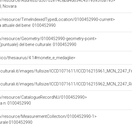
rco/resource/Address/d50702e14c8ba4d634c4319395f0a195>
O, Novara
co/resource/TimeIndexedTypedLocation/0100452990-current>
a attuale del bene: 0100452990
co/resource/Geometry/0100452990-geometry-point>
(puntuale) del bene culturale: 0100452990
.it/pico/thesaurus/4.1#monete_e_medaglie>
niculturali.it/images/fullsize/ICCD1071611/ICCD16215961_MCN_2247_Fr
niculturali.it/images/fullsize/ICCD1071611/ICCD16215962_MCN_2247_R
rco/resource/CatalogueRecordNU/0100452990>
ca n: 0100452990
co/resource/MeasurementCollection/0100452990-1>
turale 0100452990