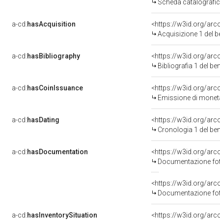
Scheda catalografi
a-cd:
hasAcquisition
<https://w3id.org/ar
Acquisizione 1 del 
a-cd:
hasBibliography
<https://w3id.org/ar
Bibliografia 1 del b
a-cd:
hasCoinIssuance
<https://w3id.org/ar
Emissione di moneta
a-cd:
hasDating
<https://w3id.org/ar
Cronologia 1 del b
a-cd:
hasDocumentation
<https://w3id.org/a
Documentazione foto
<https://w3id.org/a
Documentazione foto
a-cd:
hasInventorySituation
<https://w3id.org/ar