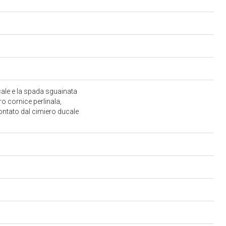
ucale e la spada sguainata
ro cornice perlinala,
ontato dal cimiero ducale