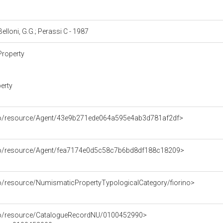
 Belloni, G.G.; Perassi C - 1987
Property
erty
rco/resource/Agent/43e9b271ede064a595e4ab3d781af2df>
rco/resource/Agent/fea7174e0d5c58c7b6bd8df188c18209>
co/resource/NumismaticPropertyTypologicalCategory/fiorino>
rco/resource/CatalogueRecordNU/0100452990>