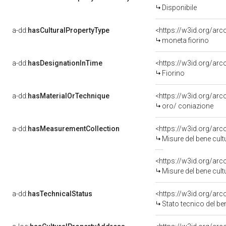
Disponibile
a-dd:
hasCulturalPropertyType
<https://w3id.org/a
moneta fiorino
a-dd:
hasDesignationInTime
<https://w3id.org/ar
Fiorino
a-dd:
hasMaterialOrTechnique
<https://w3id.org/arc
oro/ coniazione
a-dd:
hasMeasurementCollection
<https://w3id.org/ar
Misure del bene cul
<https://w3id.org/ar
Misure del bene cul
a-dd:
hasTechnicalStatus
<https://w3id.org/ar
Stato tecnico del b