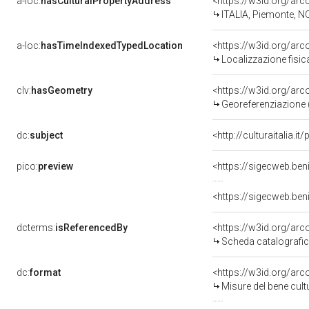
a-loc:
hasCulturalPropertyAddress
<https://w3id.org/a
ITALIA, Piemonte, N
a-loc:
hasTimeIndexedTypedLocation
<https://w3id.org/ar
Localizzazione fisic
clv:
hasGeometry
<https://w3id.org/ar
Georeferenziazione 
dc:
subject
<http://culturaitalia
pico:
preview
<https://sigecweb.be
<https://sigecweb.be
dcterms:
isReferencedBy
<https://w3id.org/a
Scheda catalografi
dc:
format
<https://w3id.org/ar
Misure del bene cul