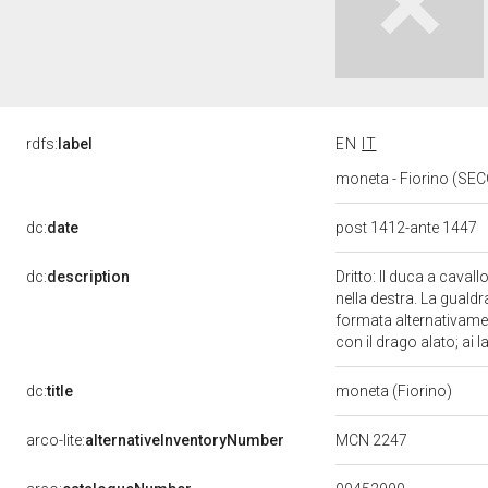
rdfs:
label
EN
IT
moneta - Fiorino (SEC
dc:
date
post 1412-ante 1447
dc:
description
Dritto: Il duca a caval
nella destra. La gualdr
formata alternativamen
con il drago alato; ai la
dc:
title
moneta (Fiorino)
MCN 2247
arco-lite:
alternativeInventoryNumber