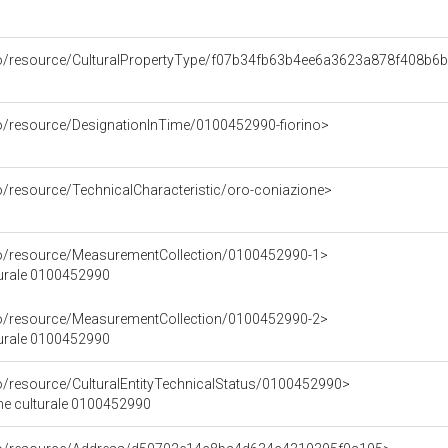
rco/resource/CulturalPropertyType/f07b34fb63b4ee6a3623a878f408b6
co/resource/DesignationInTime/0100452990-fiorino>
o/resource/TechnicalCharacteristic/oro-coniazione>
co/resource/MeasurementCollection/0100452990-1>
turale 0100452990
co/resource/MeasurementCollection/0100452990-2>
turale 0100452990
co/resource/CulturalEntityTechnicalStatus/0100452990>
ene culturale 0100452990