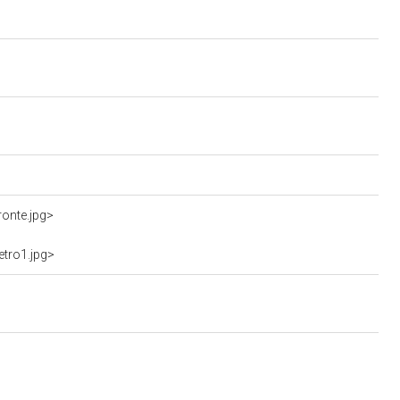
onte.jpg>
etro1.jpg>