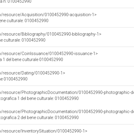
ca n: 0100452990
co/resource/Acquisition/0100452990-acquisition-1>
bene culturale: 0100452990
co/resource/Bibliography/0100452990-bibliography-1>
ene culturale: 0100452990
co/resource/CoinIssuance/0100452990-issuance-1>
 1 del bene culturale 0100452990
co/resource/Dating/0100452990-1>
ene 0100452990
rco/resource/PhotographicDocumentation/0100452990-photographic-d
grafica 1 del bene culturale: 0100452990
rco/resource/PhotographicDocumentation/0100452990-photographic-d
grafica 2 del bene culturale: 0100452990
co/resource/InventorySituation/0100452990-1>