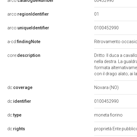
00452990
arco:
catalogueNumber
01
arco:
regionIdentifier
arco:
uniqueIdentifier
0100452990
a-cd:
findingNote
Ritrovamento occasion
core:
description
Dritto: Il duca a caval
nella destra. La gualdr
formata alternativamen
con il drago alato; ai la
dc:
coverage
Novara (NO)
dc:
identifier
0100452990
dc:
type
moneta fiorino
dc:
rights
proprietà Ente pubblico