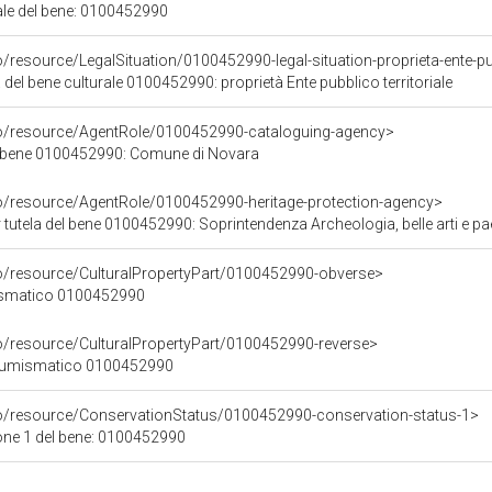
iale del bene: 0100452990
/resource/LegalSituation/0100452990-legal-situation-proprieta-ente-pub
 del bene culturale 0100452990: proprietà Ente pubblico territoriale
co/resource/AgentRole/0100452990-cataloguing-agency>
l bene 0100452990: Comune di Novara
co/resource/AgentRole/0100452990-heritage-protection-agency>
utela del bene 0100452990: Soprintendenza Archeologia, belle arti e paesagg
co/resource/CulturalPropertyPart/0100452990-obverse>
mismatico 0100452990
co/resource/CulturalPropertyPart/0100452990-reverse>
 numismatico 0100452990
co/resource/ConservationStatus/0100452990-conservation-status-1>
one 1 del bene: 0100452990