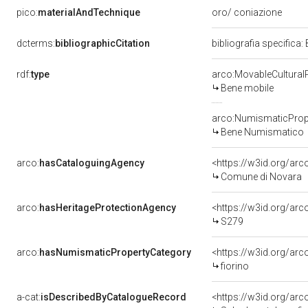
pico:
materialAndTechnique
oro/ coniazione
dcterms:
bibliographicCitation
bibliografia specifica:
rdf:
type
arco:MovableCultural
Bene mobile
arco:NumismaticProp
Bene Numismatico
arco:
hasCataloguingAgency
<https://w3id.org/a
Comune di Novara
arco:
hasHeritageProtectionAgency
<https://w3id.org/a
S279
arco:
hasNumismaticPropertyCategory
<https://w3id.org/ar
fiorino
a-cat:
isDescribedByCatalogueRecord
<https://w3id.org/a