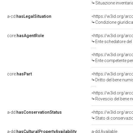
Situazione inventar
a-cd:
hasLegalSituation
<https://w3id.org/arco
Condizione giuridica
core:
hasAgentRole
<https://w3id.org/ar
Ente schedatore de
<https://w3id.org/ar
Ente competente per t
core:
hasPart
<https://w3id.org/ar
Dritto del bene nu
<https://w3id.org/ar
Rovescio del bene
a-dd:
hasConservationStatus
<https://w3id.org/ar
Stato di conservazi
a-dd:
hasCulturalPropertyAvailability
a-dd:Available