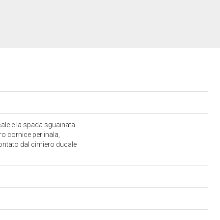
ucale e la spada sguainata
ro cornice perlinala,
ontato dal cimiero ducale