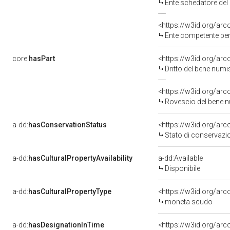
Ente schedatore de
<https://w3id.org/ar
Ente competente per tutela del be
core:
hasPart
<https://w3id.org/ar
Dritto del bene nu
<https://w3id.org/ar
Rovescio del bene
a-dd:
hasConservationStatus
<https://w3id.org/ar
Stato di conservazi
a-dd:
hasCulturalPropertyAvailability
a-dd:Available
Disponibile
a-dd:
hasCulturalPropertyType
<https://w3id.org/a
moneta scudo
a-dd:
hasDesignationInTime
<https://w3id.org/ar