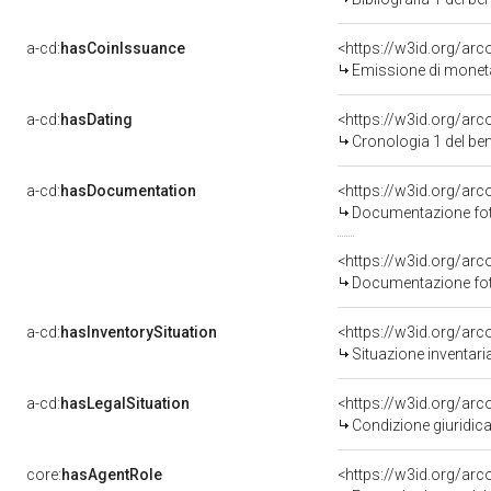
a-cd:
hasCoinIssuance
<https://w3id.org/ar
Emissione di moneta
a-cd:
hasDating
<https://w3id.org/ar
Cronologia 1 del b
a-cd:
hasDocumentation
Documentazione foto
Documentazione foto
a-cd:
hasInventorySituation
<https://w3id.org/ar
Situazione inventar
a-cd:
hasLegalSituation
Condizione giuridica
core:
hasAgentRole
<https://w3id.org/ar