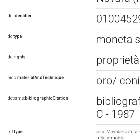
0100452
dc:
identifier
moneta 
dc:
type
proprietà
dc:
rights
oro/ con
pico:
materialAndTechnique
bibliograf
dcterms:
bibliographicCitation
C - 1987
rdf:
type
arco:MovableCultural
Bene mobile