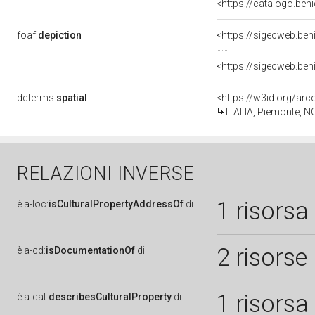
<https://catalogo.ben
foaf:
depiction
<https://sigecweb.be
<https://sigecweb.be
dcterms:
spatial
<https://w3id.org/a
ITALIA, Piemonte, N
RELAZIONI INVERSE
1 risorsa
è
a-loc:
isCulturalPropertyAddressOf
di
2 risorse
è
a-cd:
isDocumentationOf
di
1 risorsa
è
a-cat:
describesCulturalProperty
di