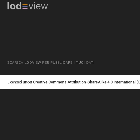
SCARICA LODVIEW PER PUBBLICARE I TUOI DATI
Licensed under
Creative Commons Attribution-ShareAlike 4.0 International
(C