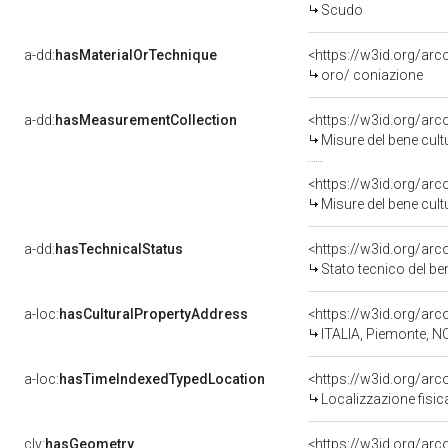
Scudo
a-dd:
hasMaterialOrTechnique
<https://w3id.org/arc
oro/ coniazione
a-dd:
hasMeasurementCollection
<https://w3id.org/ar
Misure del bene cul
<https://w3id.org/ar
Misure del bene cul
a-dd:
hasTechnicalStatus
<https://w3id.org/ar
Stato tecnico del b
a-loc:
hasCulturalPropertyAddress
<https://w3id.org/a
ITALIA, Piemonte, N
a-loc:
hasTimeIndexedTypedLocation
<https://w3id.org/ar
Localizzazione fisic
clv:
hasGeometry
<https://w3id.org/ar