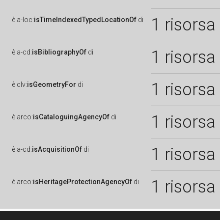
1 risorsa
è
a-loc:
isTimeIndexedTypedLocationOf
di
1 risorsa
è
a-cd:
isBibliographyOf
di
1 risorsa
è
clv:
isGeometryFor
di
1 risorsa
è
arco:
isCataloguingAgencyOf
di
1 risorsa
è
a-cd:
isAcquisitionOf
di
1 risorsa
è
arco:
isHeritageProtectionAgencyOf
di