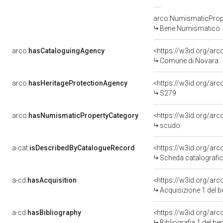
arco:NumismaticProp
Bene Numismatico
arco:
hasCataloguingAgency
<https://w3id.org/a
Comune di Novara
arco:
hasHeritageProtectionAgency
<https://w3id.org/a
S279
arco:
hasNumismaticPropertyCategory
<https://w3id.org/ar
scudo
a-cat:
isDescribedByCatalogueRecord
<https://w3id.org/a
Scheda catalografi
a-cd:
hasAcquisition
<https://w3id.org/ar
Acquisizione 1 del 
a-cd:
hasBibliography
<https://w3id.org/ar
Bibliografia 1 del b