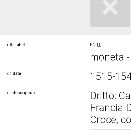
rdfs:
label
EN
IT
moneta -
1515-15
dc:
date
Dritto: C
dc:
description
Francia-De
Croce, co