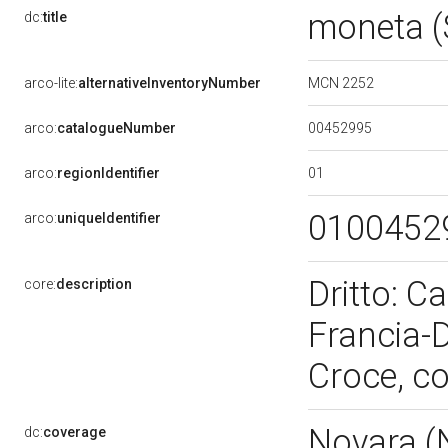
moneta 
dc:
title
MCN 2252
arco-lite:
alternativeInventoryNumber
00452995
arco:
catalogueNumber
01
arco:
regionIdentifier
0100452
arco:
uniqueIdentifier
Dritto: C
core:
description
Francia-De
Croce, co
Novara 
dc:
coverage