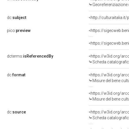
Georeferenziazione 
dc:
subject
<http://culturaitalia
pico:
preview
<https://sigecweb.be
<https://sigecweb.be
dcterms:
isReferencedBy
<https://w3id.org/a
Scheda catalografi
dc:
format
<https://w3id.org/ar
Misure del bene cul
<https://w3id.org/ar
Misure del bene cul
dc:
source
<https://w3id.org/a
Scheda catalografi