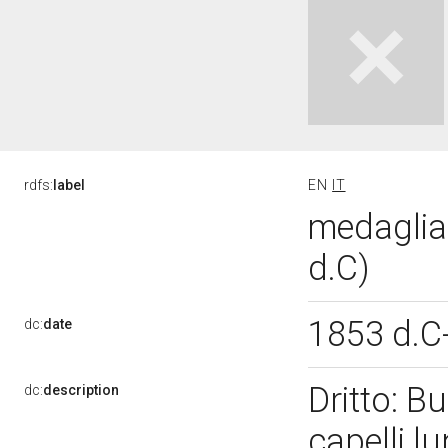
rdfs:
label
EN
IT
medaglia
d.C)
1853 d.C
dc:
date
Dritto: B
dc:
description
capelli lu