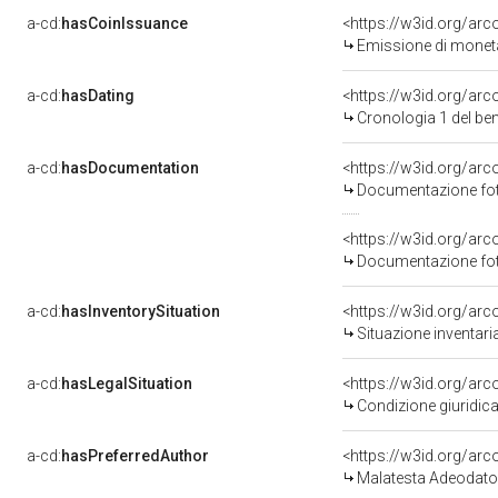
a-cd:
hasCoinIssuance
<https://w3id.org/ar
Emissione di moneta
a-cd:
hasDating
<https://w3id.org/ar
Cronologia 1 del b
a-cd:
hasDocumentation
Documentazione foto
Documentazione foto
a-cd:
hasInventorySituation
<https://w3id.org/ar
Situazione inventar
a-cd:
hasLegalSituation
<https://w3id.org/arc
Condizione giuridica
a-cd:
hasPreferredAuthor
<https://w3id.org/a
Malatesta Adeodato