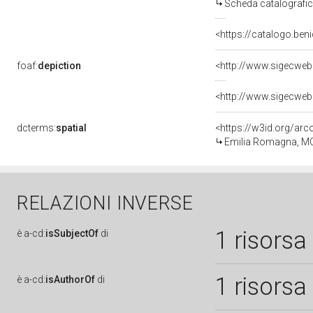
Scheda catalografi
<https://catalogo.ben
foaf:
depiction
<http://www.sigecweb
<http://www.sigecweb
dcterms:
spatial
<https://w3id.org/a
Emilia Romagna, M
RELAZIONI INVERSE
1 risorsa
è
a-cd:
isSubjectOf
di
1 risorsa
è
a-cd:
isAuthorOf
di