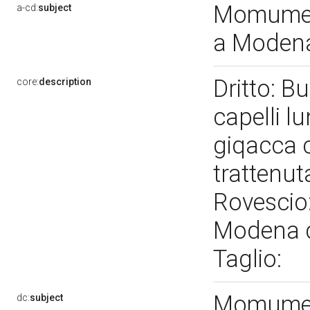
Momument
a-cd:
subject
a Moden
Dritto: B
core:
description
capelli lu
giqacca c
trattenut
Rovescio
Modena d
Taglio:
Momument
dc:
subject