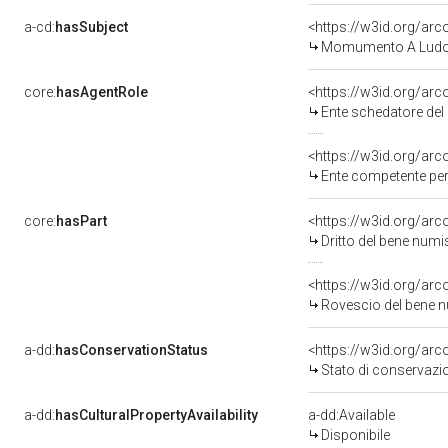
a-cd:
hasSubject
<https://w3id.org/a
Momumento A Ludov
core:
hasAgentRole
<https://w3id.org/ar
Ente schedatore del bene 0800
<https://w3id.org/ar
Ente competente pe
core:
hasPart
<https://w3id.org/ar
Dritto del bene nu
<https://w3id.org/ar
Rovescio del bene
a-dd:
hasConservationStatus
<https://w3id.org/ar
Stato di conservazi
a-dd:
hasCulturalPropertyAvailability
a-dd:Available
Disponibile