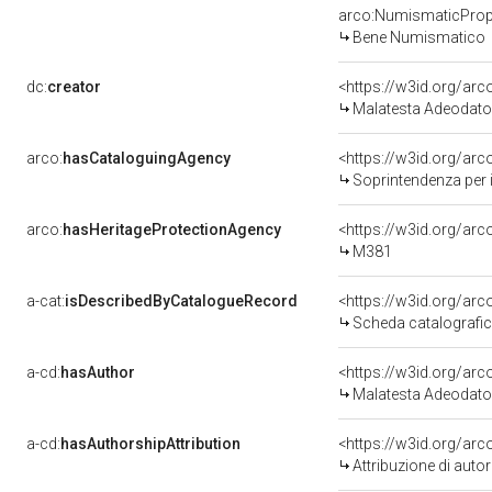
arco:NumismaticProp
Bene Numismatico
dc:
creator
<https://w3id.org/a
Malatesta Adeodato
arco:
hasCataloguingAgency
<https://w3id.org/a
Soprintendenza per i 
arco:
hasHeritageProtectionAgency
<https://w3id.org/a
M381
a-cat:
isDescribedByCatalogueRecord
<https://w3id.org/a
Scheda catalografi
a-cd:
hasAuthor
<https://w3id.org/a
Malatesta Adeodato
a-cd:
hasAuthorshipAttribution
<https://w3id.org/ar
Attribuzione di aut