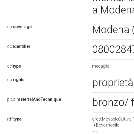
a Moden
Modena 
dc:
coverage
0800284
dc:
identifier
medaglia
dc:
type
propriet
dc:
rights
bronzo/ 
pico:
materialAndTechnique
rdf:
type
arco:MovableCultural
Bene mobile