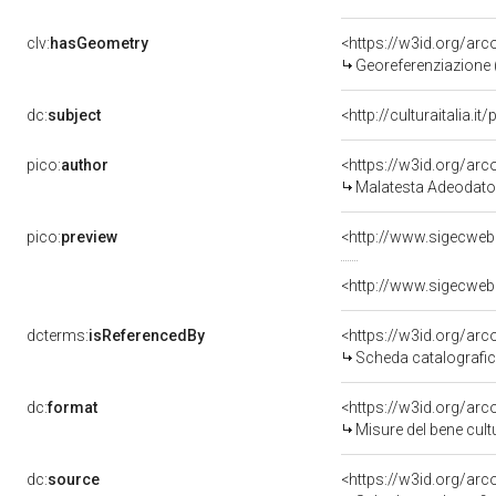
clv:
hasGeometry
<https://w3id.org/ar
Georeferenziazione 
dc:
subject
<http://culturaitalia
pico:
author
<https://w3id.org/a
Malatesta Adeodato
pico:
preview
<http://www.sigecweb
<http://www.sigecweb
dcterms:
isReferencedBy
<https://w3id.org/a
Scheda catalografi
dc:
format
<https://w3id.org/ar
Misure del bene cul
dc:
source
<https://w3id.org/a