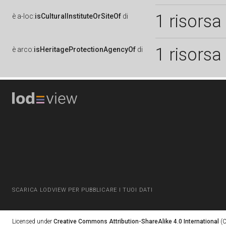
1 risorsa
è
a-loc:
isCulturalInstituteOrSiteOf
di
1 risorsa
è
arco:
isHeritageProtectionAgencyOf
di
SCARICA LODVIEW PER PUBBLICARE I TUOI DATI
Licensed under
Creative Commons Attribution-ShareAlike 4.0 International
(C