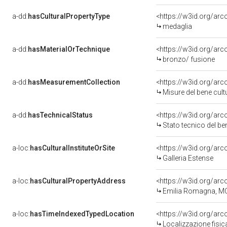
a-dd:
hasCulturalPropertyType
<https://w3id.org/a
medaglia
a-dd:
hasMaterialOrTechnique
<https://w3id.org/arc
bronzo/ fusione
a-dd:
hasMeasurementCollection
<https://w3id.org/ar
Misure del bene cul
a-dd:
hasTechnicalStatus
<https://w3id.org/ar
Stato tecnico del b
a-loc:
hasCulturalInstituteOrSite
<https://w3id.org/ar
Galleria Estense
a-loc:
hasCulturalPropertyAddress
<https://w3id.org/a
Emilia Romagna, M
a-loc:
hasTimeIndexedTypedLocation
<https://w3id.org/ar
Localizzazione fisic