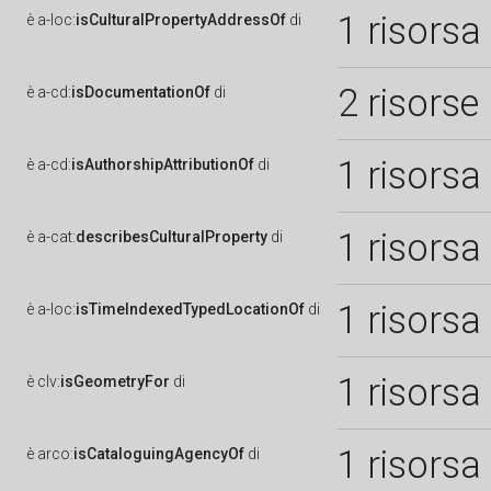
1 risorsa
è
a-loc:
isCulturalPropertyAddressOf
di
2 risorse
è
a-cd:
isDocumentationOf
di
1 risorsa
è
a-cd:
isAuthorshipAttributionOf
di
1 risorsa
è
a-cat:
describesCulturalProperty
di
1 risorsa
è
a-loc:
isTimeIndexedTypedLocationOf
di
1 risorsa
è
clv:
isGeometryFor
di
1 risorsa
è
arco:
isCataloguingAgencyOf
di