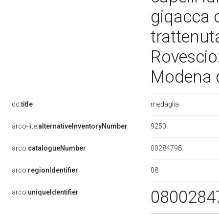
giqacca c
trattenut
Rovescio
Modena d
medaglia
dc:
title
9250
arco-lite:
alternativeInventoryNumber
00284798
arco:
catalogueNumber
08
arco:
regionIdentifier
0800284
arco:
uniqueIdentifier