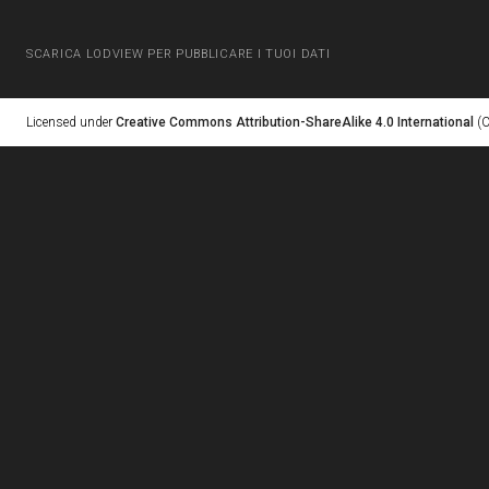
SCARICA LODVIEW PER PUBBLICARE I TUOI DATI
Licensed under
Creative Commons Attribution-ShareAlike 4.0 International
(C