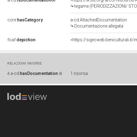
a-cd:
isDocumentationOf
<https://w3id.org/arco/resource
tegame (PERIODIZZAZIONI/ STOR
core:
hasCategory
a-cd:AttachedDocumentation
Documentazione allegata
foaf:
depiction
<https://sigecweb.beniculturali
RELAZIONI INVERSE
è
a-cd:
hasDocumentation
di
1 risorsa