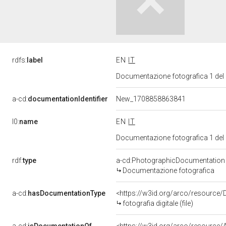
rdfs:
label
EN
IT
Documentazione fotografica 1 del
a-cd:
documentationIdentifier
New_1708858863841
l0:
name
EN
IT
Documentazione fotografica 1 del
rdf:
type
a-cd:PhotographicDocumentation
Documentazione fotografica
a-cd:
hasDocumentationType
<https://w3id.org/arco/resource/D
fotografia digitale (file)