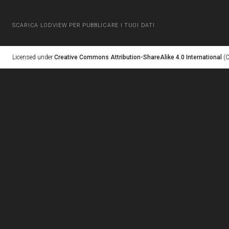
SCARICA LODVIEW PER PUBBLICARE I TUOI DATI
Licensed under
Creative Commons Attribution-ShareAlike 4.0 International
(C