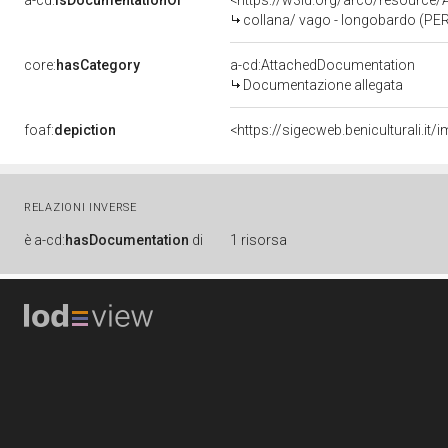
a-cd:
isDocumentationOf
<https://w3id.org/arco/resource
collana/ vago - longobardo (PE
core:
hasCategory
a-cd:AttachedDocumentation
Documentazione allegata
foaf:
depiction
<https://sigecweb.beniculturali
RELAZIONI INVERSE
è
a-cd:
hasDocumentation
di
1 risorsa