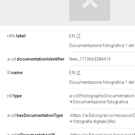
rdfs:
label
EN
IT
Documentazione fotografica 1 del
a-cd:
documentationIdentifier
New_1710663284415
l0:
name
EN
IT
Documentazione fotografica 1 del
rdf:
type
a-cd:PhotographicDocumentation
Documentazione fotografica
a-cd:
hasDocumentationType
<https://w3id.org/arco/resource/D
fotografia digitale (file)