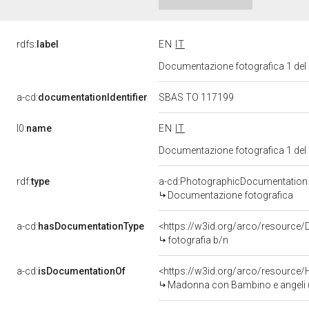
rdfs:
label
EN
IT
Documentazione fotografica 1 del
a-cd:
documentationIdentifier
SBAS TO 117199
l0:
name
EN
IT
Documentazione fotografica 1 del
rdf:
type
a-cd:PhotographicDocumentation
Documentazione fotografica
a-cd:
hasDocumentationType
<https://w3id.org/arco/resource/
fotografia b/n
a-cd:
isDocumentationOf
<https://w3id.org/arco/resource/
Madonna con Bambino e angeli (v