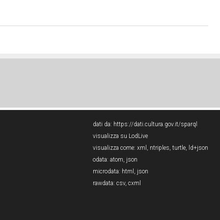
dati da:
https://dati.cultura.gov.it/sparql
visualizza su LodLive
visualizza come:
xml
,
ntriples
,
turtle
,
ld+json
odata:
atom
,
json
microdata:
html
,
json
rawdata:
csv
,
cxml