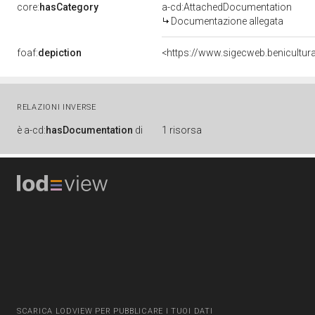
core:
hasCategory
a-cd:AttachedDocumentation
Documentazione allegata
foaf:
depiction
<https://www.sigecweb.benicultur
RELAZIONI INVERSE
è
a-cd:
hasDocumentation
di
1 risorsa
SCARICA LODVIEW PER PUBBLICARE I TUOI DATI