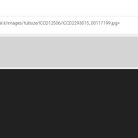
ali.it/images/fullsize/ICCD12506/ICCD2293015_00117199.jpg>