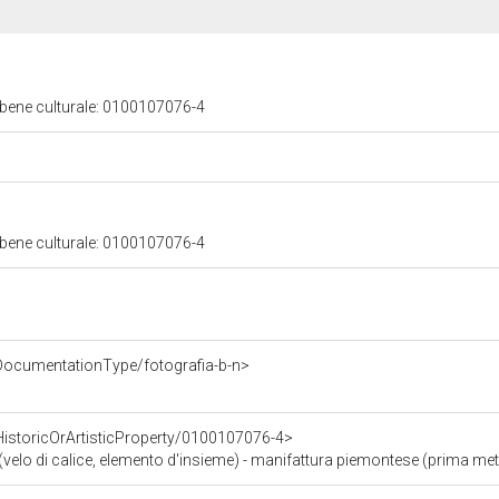
 bene culturale: 0100107076-4
 bene culturale: 0100107076-4
DocumentationType/fotografia-b-n>
HistoricOrArtisticProperty/0100107076-4>
elo di calice, elemento d'insieme) - manifattura piemontese (prima met