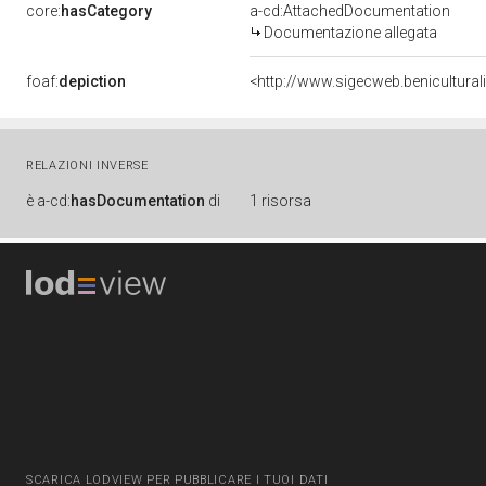
core:
hasCategory
a-cd:AttachedDocumentation
Documentazione allegata
foaf:
depiction
<http://www.sigecweb.benicultura
RELAZIONI INVERSE
è
a-cd:
hasDocumentation
di
1 risorsa
SCARICA LODVIEW PER PUBBLICARE I TUOI DATI