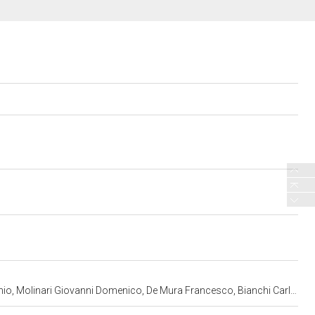
rancesco, Bianchi Carlo Felice, Rossi Mariano - manifattura torinese (ultimo quarto sec. XVIII)