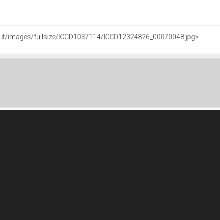
li.it/images/fullsize/ICCD1037114/ICCD12324826_00070048.jpg>