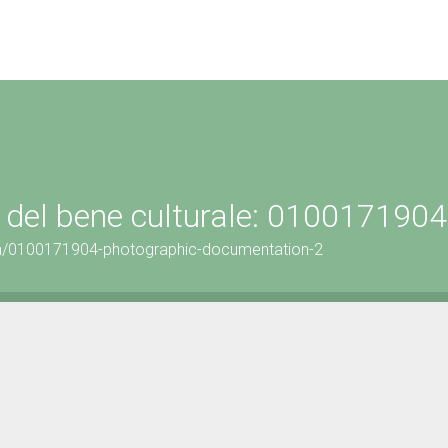
 del bene culturale: 0100171904
on/0100171904-photographic-documentation-2