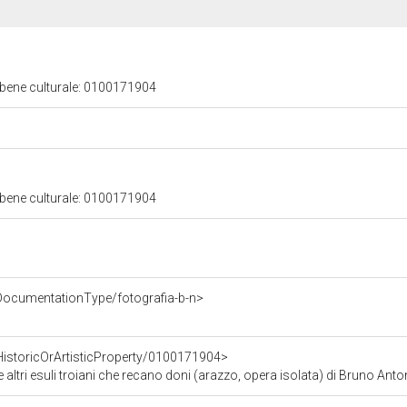
 bene culturale: 0100171904
 bene culturale: 0100171904
DocumentationType/fotografia-b-n>
HistoricOrArtisticProperty/0100171904>
roiani che recano doni (arazzo, opera isolata) di Bruno Antonio, Molinari Giovanni Domenico, De Mura F