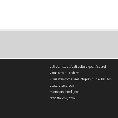
dati da:
https://dati.cultura.gov.it/sparql
visualizza su LodLive
visualizza come:
xml
,
ntriples
,
turtle
,
ld+json
odata:
atom
,
json
microdata:
html
,
json
rawdata:
csv
,
cxml