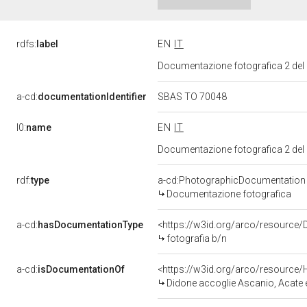
rdfs:
label
EN
IT
Documentazione fotografica 2 del
a-cd:
documentationIdentifier
SBAS TO 70048
l0:
name
EN
IT
Documentazione fotografica 2 del
rdf:
type
a-cd:PhotographicDocumentation
Documentazione fotografica
a-cd:
hasDocumentationType
<https://w3id.org/arco/resource/
fotografia b/n
a-cd:
isDocumentationOf
<https://w3id.org/arco/resource/
Didone accoglie Ascanio, Acate e altri esuli t