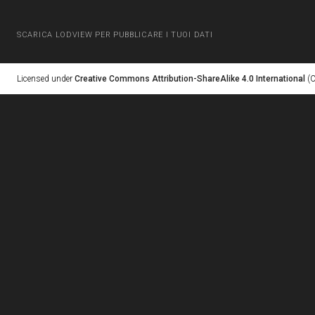
SCARICA LODVIEW PER PUBBLICARE I TUOI DATI
Licensed under
Creative Commons Attribution-ShareAlike 4.0 International
(C