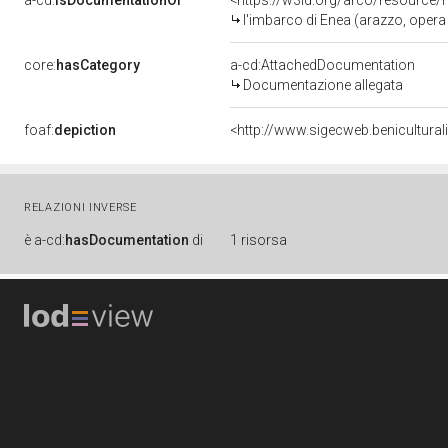
a-cd:
isDocumentationOf
<https://w3id.org/arco/resource/
l'imbarco di Enea (arazzo, opera isolata) di Mo
core:
hasCategory
a-cd:AttachedDocumentation
Documentazione allegata
foaf:
depiction
<http://www.sigecweb.benicultura
RELAZIONI INVERSE
è
a-cd:
hasDocumentation
di
1 risorsa