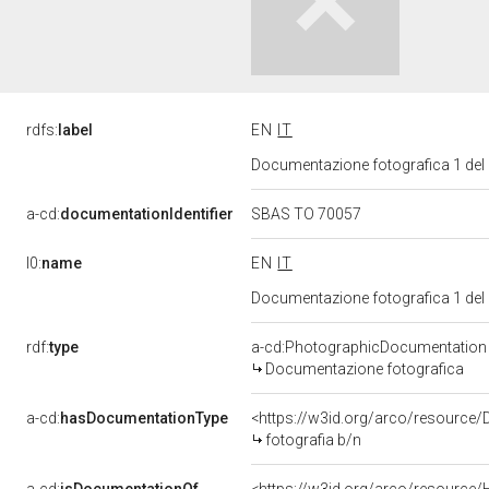
rdfs:
label
EN
IT
Documentazione fotografica 1 del
a-cd:
documentationIdentifier
SBAS TO 70057
l0:
name
EN
IT
Documentazione fotografica 1 del
rdf:
type
a-cd:PhotographicDocumentation
Documentazione fotografica
a-cd:
hasDocumentationType
<https://w3id.org/arco/resource/
fotografia b/n