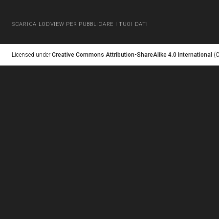
SCARICA LODVIEW PER PUBBLICARE I TUOI DATI
Licensed under
Creative Commons Attribution-ShareAlike 4.0 International
(C