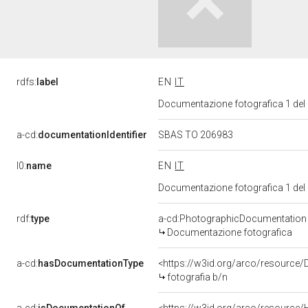
rdfs:
label
EN
IT
Documentazione fotografica 1 del
a-cd:
documentationIdentifier
SBAS TO 206983
l0:
name
EN
IT
Documentazione fotografica 1 del
rdf:
type
a-cd:PhotographicDocumentation
Documentazione fotografica
a-cd:
hasDocumentationType
<https://w3id.org/arco/resource/
fotografia b/n