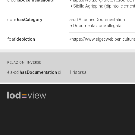
a-cd:
isDocumentationOf
<https://w3id.org/arco/resource/
Sibilla Agrippina (dipinto, elem
core:
hasCategory
a-cd:AttachedDocumentation
Documentazione allegata
foaf:
depiction
<https://www.sigecweb.benicultur
RELAZIONI INVERSE
è
a-cd:
hasDocumentation
di
1 risorsa