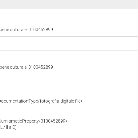
 bene culturale: 0100452899
 bene culturale: 0100452899
ocumentationType/fotografia-digitale-file>
e/NumismaticProperty/0100452899>
/ II a.C)