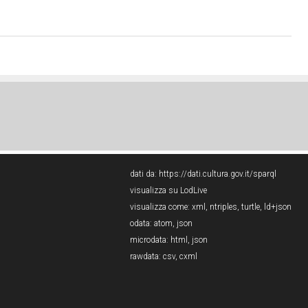
dati da:
https://dati.cultura.gov.it/sparql
visualizza su LodLive
visualizza come:
xml
,
ntriples
,
turtle
,
ld+json
odata:
atom
,
json
microdata:
html
,
json
rawdata:
csv
,
cxml