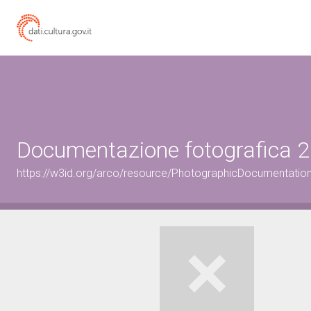
Documentazione fotografica 2
https://w3id.org/arco/resource/PhotographicDocumentati