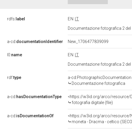
rdfs:
label
EN
IT
Documentazione fotografica 2 del
a-cd:
documentationIdentifier
New_1706477839099
l0:
name
EN
IT
Documentazione fotografica 2 del
rdf:
type
a-cd:PhotographicDocumentation
Documentazione fotografica
a-cd:
hasDocumentationType
<https://w3id.org/arco/resource/D
fotografia digitale (file)
a-cd:
isDocumentationOf
<https://w3id.org/arco/resourc
moneta - Dracma - celtico (SECOLI