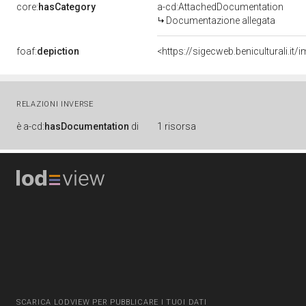
core:
hasCategory
a-cd:AttachedDocumentation
Documentazione allegata
foaf:
depiction
<https://sigecweb.beniculturali.
RELAZIONI INVERSE
è
a-cd:
hasDocumentation
di
1 risorsa
SCARICA LODVIEW PER PUBBLICARE I TUOI DATI