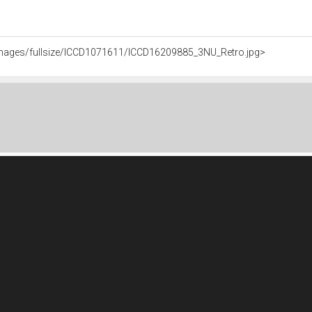
it/images/fullsize/ICCD1071611/ICCD16209885_3NU_Retro.jpg>