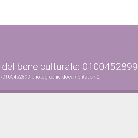
 del bene culturale: 0100452899
on/0100452899-photographic-documentation-2