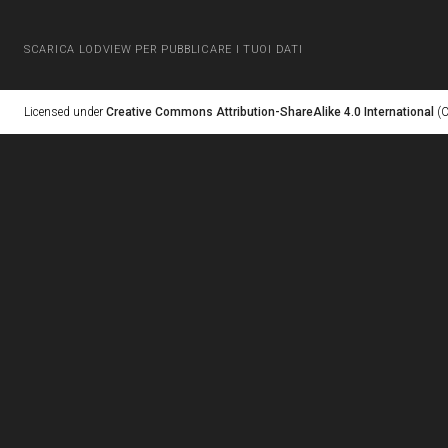
SCARICA LODVIEW PER PUBBLICARE I TUOI DATI
Licensed under
Creative Commons Attribution-ShareAlike 4.0 International
(C