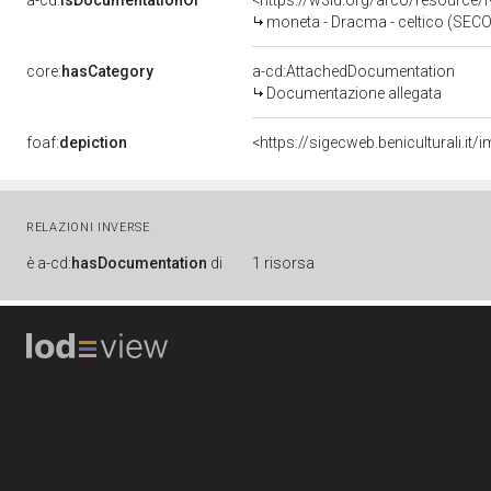
a-cd:
isDocumentationOf
<https://w3id.org/arco/resourc
moneta - Dracma - celtico (SECOLI
core:
hasCategory
a-cd:AttachedDocumentation
Documentazione allegata
foaf:
depiction
<https://sigecweb.beniculturali.
RELAZIONI INVERSE
è
a-cd:
hasDocumentation
di
1 risorsa