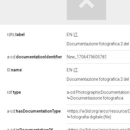
rdfs:
label
EN
IT
Documentazione fotografica 2 del
a-cd:
documentationIdentifier
New_1706479605781
l0:
name
EN
IT
Documentazione fotografica 2 del
rdf:
type
a-cd:PhotographicDocumentation
Documentazione fotografica
a-cd:
hasDocumentationType
<https://w3id.org/arco/resource/D
fotografia digitale (file)