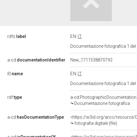
rdfs:
label
EN
IT
Documentazione fotografica 1 del
a-cd:
documentationIdentifier
New_1711538870792
l0:
name
EN
IT
Documentazione fotografica 1 del
rdf:
type
a-cd:PhotographicDocumentation
Documentazione fotografica
a-cd:
hasDocumentationType
<https://w3id.org/arco/resource/D
fotografia digitale (file)