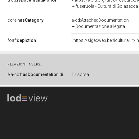
a-cd:
isDocumentationOf
<https://w3id.org/arco/resource
fuseruola - Cultura di Golasecc
core:
hasCategory
a-cd:AttachedDocumentation
Documentazione allegata
foaf:
depiction
<https://sigecweb.beniculturali
RELAZIONI INVERSE
è
a-cd:
hasDocumentation
di
1 risorsa