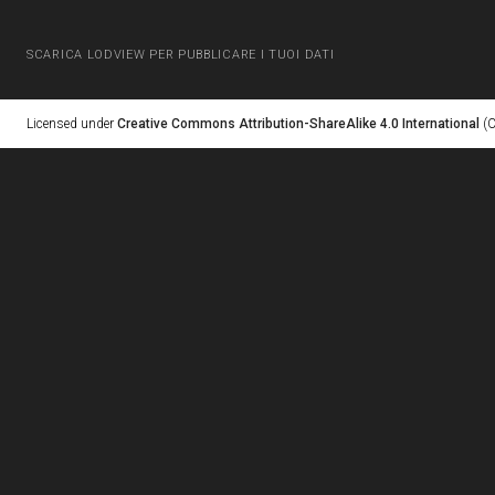
SCARICA LODVIEW PER PUBBLICARE I TUOI DATI
Licensed under
Creative Commons Attribution-ShareAlike 4.0 International
(C