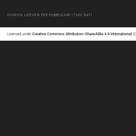
SCARICA LODVIEW PER PUBBLICARE I TUOI DATI
Licensed under
Creative Commons Attribution-ShareAlike 4.0 International
(C