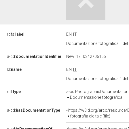
rdfs:
label
EN
IT
Documentazione fotografica 1 del
a-cd:
documentationIdentifier
New_1710342706155
l0:
name
EN
IT
Documentazione fotografica 1 del
rdf:
type
a-cd:PhotographicDocumentation
Documentazione fotografica
a-cd:
hasDocumentationType
<https://w3id.org/arco/resource/D
fotografia digitale (file)