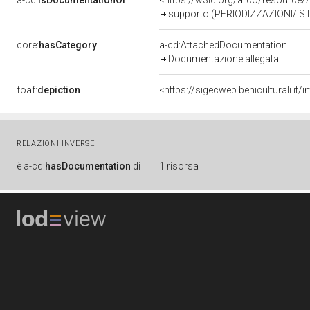
a-cd:
isDocumentationOf
<https://w3id.org/arco/resource
supporto (PERIODIZZAZIONI/ S
core:
hasCategory
a-cd:AttachedDocumentation
Documentazione allegata
foaf:
depiction
<https://sigecweb.beniculturali
RELAZIONI INVERSE
è
a-cd:
hasDocumentation
di
1 risorsa