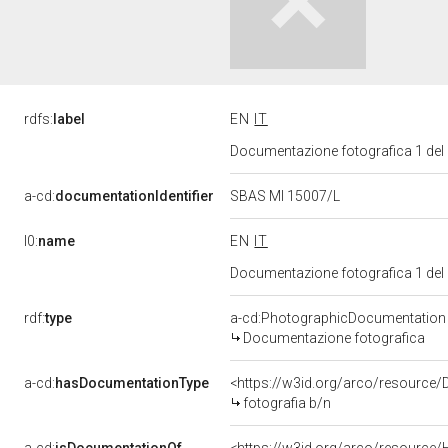
rdfs:
label
EN
IT
Documentazione fotografica 1 del
a-cd:
documentationIdentifier
SBAS MI 15007/L
l0:
name
EN
IT
Documentazione fotografica 1 del
rdf:
type
a-cd:PhotographicDocumentation
Documentazione fotografica
a-cd:
hasDocumentationType
<https://w3id.org/arco/resource/
fotografia b/n