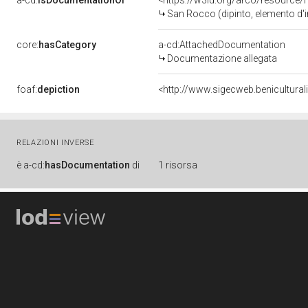
a-cd:
isDocumentationOf
<https://w3id.org/arco/resource/
San Rocco (dipinto, elemento d'
core:
hasCategory
a-cd:AttachedDocumentation
Documentazione allegata
foaf:
depiction
<http://www.sigecweb.benicultura
RELAZIONI INVERSE
è
a-cd:
hasDocumentation
di
1 risorsa