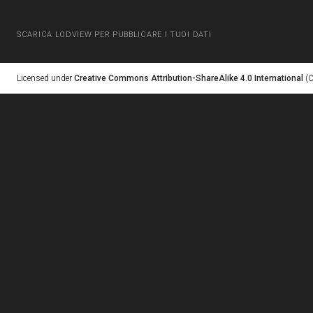
SCARICA LODVIEW PER PUBBLICARE I TUOI DATI
Licensed under
Creative Commons Attribution-ShareAlike 4.0 International
(C