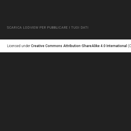
SCARICA LODVIEW PER PUBBLICARE I TUOI DATI
Licensed under
Creative Commons Attribution-ShareAlike 4.0 International
(C