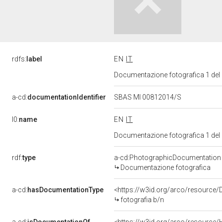
rdfs:
label
EN
IT
Documentazione fotografica 1 del
a-cd:
documentationIdentifier
SBAS MI 00812014/S
l0:
name
EN
IT
Documentazione fotografica 1 del
rdf:
type
a-cd:PhotographicDocumentation
Documentazione fotografica
a-cd:
hasDocumentationType
<https://w3id.org/arco/resource/
fotografia b/n