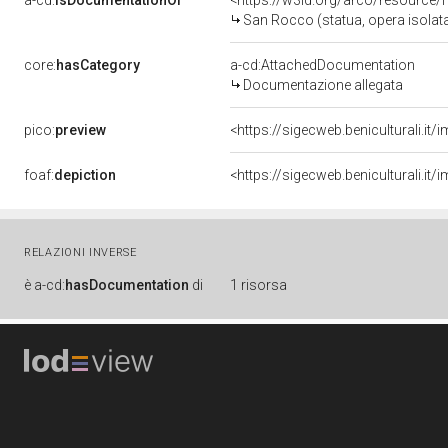
a-cd:
isDocumentationOf
<https://w3id.org/arco/resource/
San Rocco (statua, opera isolata
core:
hasCategory
a-cd:AttachedDocumentation
Documentazione allegata
pico:
preview
<https://sigecweb.beniculturali.
foaf:
depiction
<https://sigecweb.beniculturali.
RELAZIONI INVERSE
è
a-cd:
hasDocumentation
di
1 risorsa