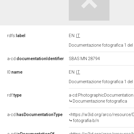
rdfs:
label
EN
IT
Documentazione fotografica 1 del
a-cd:
documentationIdentifier
SBAS MN 28794
l0:
name
EN
IT
Documentazione fotografica 1 del
rdf:
type
a-cd:PhotographicDocumentation
Documentazione fotografica
a-cd:
hasDocumentationType
<https://w3id.org/arco/resource/
fotografia b/n