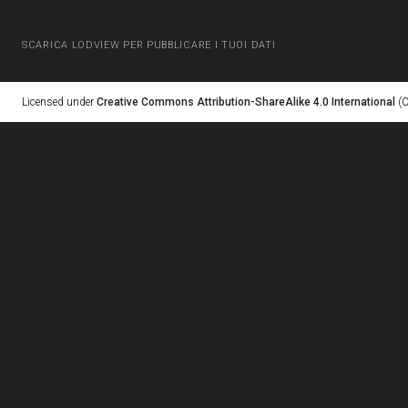
SCARICA LODVIEW PER PUBBLICARE I TUOI DATI
Licensed under
Creative Commons Attribution-ShareAlike 4.0 International
(C