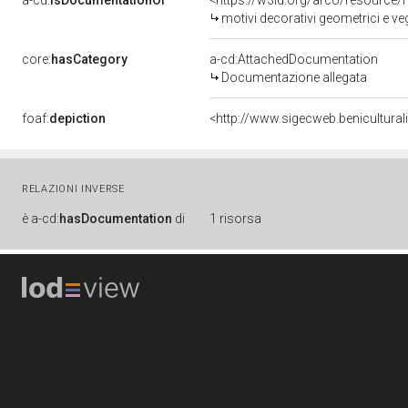
a-cd:
isDocumentationOf
<https://w3id.org/arco/resource/
motivi decorativi geometrici e vege
core:
hasCategory
a-cd:AttachedDocumentation
Documentazione allegata
foaf:
depiction
<http://www.sigecweb.benicultur
RELAZIONI INVERSE
è
a-cd:
hasDocumentation
di
1 risorsa