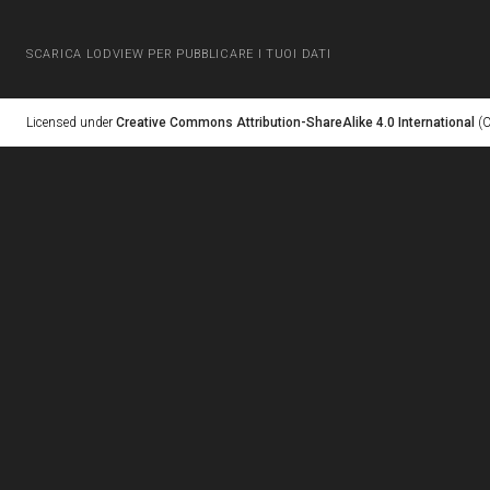
SCARICA LODVIEW PER PUBBLICARE I TUOI DATI
Licensed under
Creative Commons Attribution-ShareAlike 4.0 International
(C