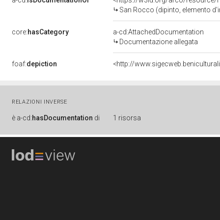
a-cd:
isDocumentationOf
<https://w3id.org/arco/resource/
San Rocco (dipinto, elemento d'
core:
hasCategory
a-cd:AttachedDocumentation
Documentazione allegata
foaf:
depiction
<http://www.sigecweb.benicultura
RELAZIONI INVERSE
è
a-cd:
hasDocumentation
di
1 risorsa