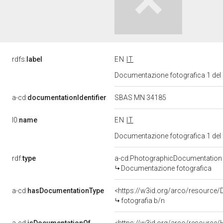
rdfs:
label
EN
IT
Documentazione fotografica 1 del
a-cd:
documentationIdentifier
SBAS MN 34185
l0:
name
EN
IT
Documentazione fotografica 1 del
rdf:
type
a-cd:PhotographicDocumentation
Documentazione fotografica
a-cd:
hasDocumentationType
<https://w3id.org/arco/resource/
fotografia b/n