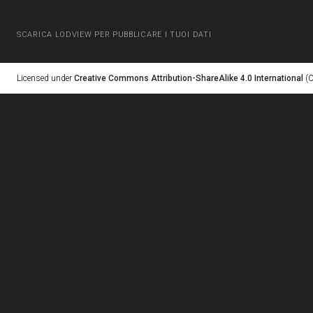
SCARICA LODVIEW PER PUBBLICARE I TUOI DATI
Licensed under
Creative Commons Attribution-ShareAlike 4.0 International
(C