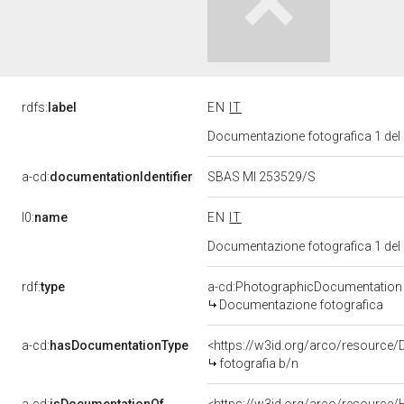
rdfs:
label
EN
IT
Documentazione fotografica 1 del
a-cd:
documentationIdentifier
SBAS MI 253529/S
l0:
name
EN
IT
Documentazione fotografica 1 del
rdf:
type
a-cd:PhotographicDocumentation
Documentazione fotografica
a-cd:
hasDocumentationType
<https://w3id.org/arco/resource/
fotografia b/n