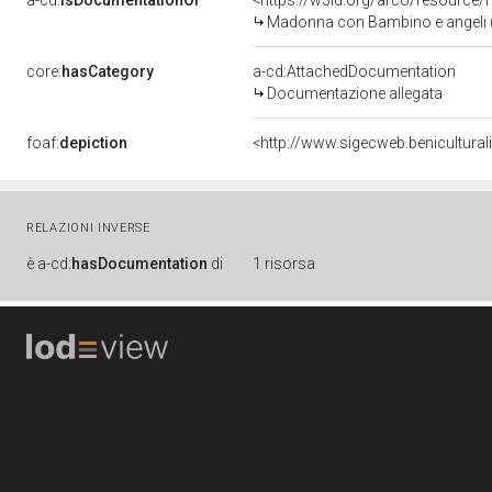
a-cd:
isDocumentationOf
<https://w3id.org/arco/resource/
Madonna con Bambino e angeli (di
core:
hasCategory
a-cd:AttachedDocumentation
Documentazione allegata
foaf:
depiction
<http://www.sigecweb.benicultura
RELAZIONI INVERSE
è
a-cd:
hasDocumentation
di
1 risorsa