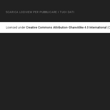
SCARICA LODVIEW PER PUBBLICARE I TUOI DATI
Licensed under
Creative Commons Attribution-ShareAlike 4.0 International
(C