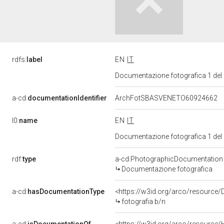
rdfs:
label
EN
IT
Documentazione fotografica 1 del
a-cd:
documentationIdentifier
ArchFotSBASVENETO60924662
l0:
name
EN
IT
Documentazione fotografica 1 del
rdf:
type
a-cd:PhotographicDocumentation
Documentazione fotografica
a-cd:
hasDocumentationType
<https://w3id.org/arco/resource/
fotografia b/n