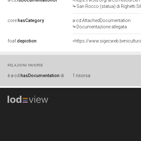
a-cd:
isDocumentationOf
<https://w3id.org/arco/resource/
San Rocco (statua) di Righetti Sil
core:
hasCategory
a-cd:AttachedDocumentation
Documentazione allegata
foaf:
depiction
RELAZIONI INVERSE
è
a-cd:
hasDocumentation
di
1 risorsa