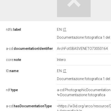
rdfs:
label
EN
IT
Documentazione fotografica 1 del
a-cd:
documentationIdentifier
ArchFotSBASVENETO73050164
Intero
core:
note
l0:
name
EN
IT
Documentazione fotografica 1 del
rdf:
type
a-cd:PhotographicDocumentation
Documentazione fotografica
a-cd:
hasDocumentationType
<https://w3id.org/arco/resource/