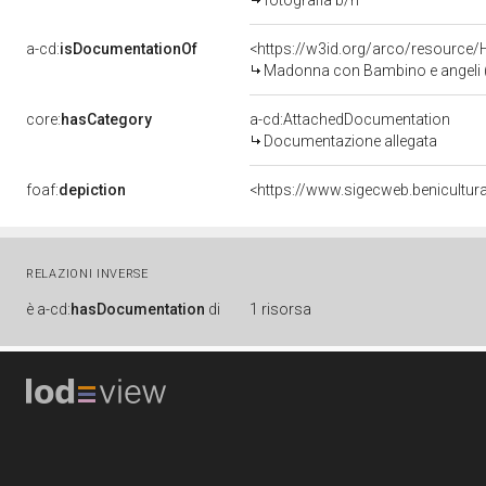
fotografia b/n
a-cd:
isDocumentationOf
<https://w3id.org/arco/resource/
Madonna con Bambino e angeli (d
core:
hasCategory
a-cd:AttachedDocumentation
Documentazione allegata
foaf:
depiction
RELAZIONI INVERSE
è
a-cd:
hasDocumentation
di
1 risorsa