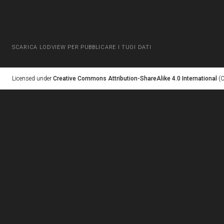
SCARICA LODVIEW PER PUBBLICARE I TUOI DATI
Licensed under
Creative Commons Attribution-ShareAlike 4.0 International
(C