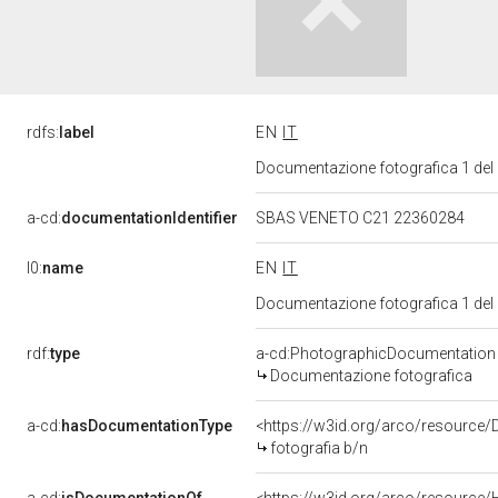
rdfs:
label
EN
IT
Documentazione fotografica 1 del
a-cd:
documentationIdentifier
SBAS VENETO C21 22360284
l0:
name
EN
IT
Documentazione fotografica 1 del
rdf:
type
a-cd:PhotographicDocumentation
Documentazione fotografica
a-cd:
hasDocumentationType
<https://w3id.org/arco/resource/
fotografia b/n