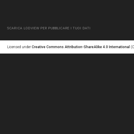
SCARICA LODVIEW PER PUBBLICARE I TUOI DATI
Licensed under
Creative Commons Attribution-ShareAlike 4.0 International
(C