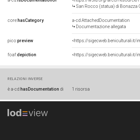
a-cd:
isDocumentationOf
<https://w3id.org/arco/resource/
San Rocco (statua) di Bonazza Gi
core:
hasCategory
a-cd:AttachedDocumentation
Documentazione allegata
pico:
preview
<https://sigecweb.beniculturali.
foaf:
depiction
<https://sigecweb.beniculturali.
RELAZIONI INVERSE
è
a-cd:
hasDocumentation
di
1 risorsa