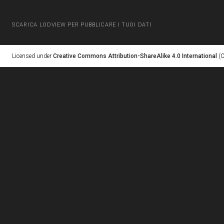
SCARICA LODVIEW PER PUBBLICARE I TUOI DATI
Licensed under
Creative Commons Attribution-ShareAlike 4.0 International
(C