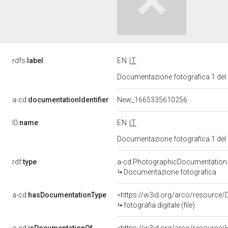
rdfs:
label
EN
IT
Documentazione fotografica 1 del
a-cd:
documentationIdentifier
New_1665335610256
l0:
name
EN
IT
Documentazione fotografica 1 del
rdf:
type
a-cd:PhotographicDocumentation
Documentazione fotografica
a-cd:
hasDocumentationType
<https://w3id.org/arco/resource/D
fotografia digitale (file)