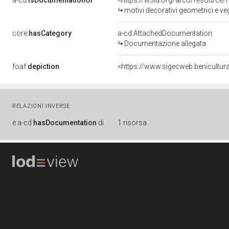
a-cd:
isDocumentationOf
<https://w3id.org/arco/resource/
motivi decorativi geometrici e veg
core:
hasCategory
a-cd:AttachedDocumentation
Documentazione allegata
foaf:
depiction
<https://www.sigecweb.benicultur
RELAZIONI INVERSE
è
a-cd:
hasDocumentation
di
1 risorsa