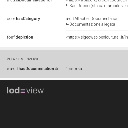
a-cd:
isDocumentationOf
<https://w3id.org/arco/resource/
San Rocco (statua) - ambito vene
core:
hasCategory
a-cd:AttachedDocumentation
Documentazione allegata
foaf:
depiction
<https://sigecweb.beniculturali.
RELAZIONI INVERSE
è
a-cd:
hasDocumentation
di
1 risorsa