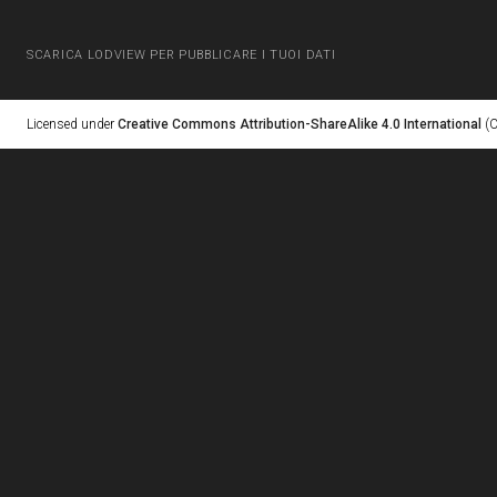
SCARICA LODVIEW PER PUBBLICARE I TUOI DATI
Licensed under
Creative Commons Attribution-ShareAlike 4.0 International
(C