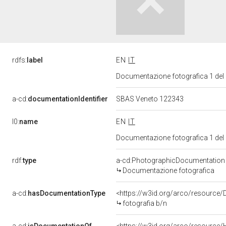
rdfs:
label
EN
IT
Documentazione fotografica 1 del
a-cd:
documentationIdentifier
SBAS Veneto 122343
l0:
name
EN
IT
Documentazione fotografica 1 del
rdf:
type
a-cd:PhotographicDocumentation
Documentazione fotografica
a-cd:
hasDocumentationType
<https://w3id.org/arco/resource/
fotografia b/n