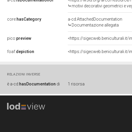
a-cd:
isDocumentationOf
<https://w3id.org/arco/resource/
motivi decorativi geometrici e veg
core:
hasCategory
a-cd:AttachedDocumentation
Documentazione allegata
pico:
preview
<https://sigecweb.beniculturali.
foaf:
depiction
<https://sigecweb.beniculturali.
RELAZIONI INVERSE
è
a-cd:
hasDocumentation
di
1 risorsa