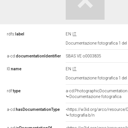
rdfs:
label
EN
IT
Documentazione fotografica 1 del
a-cd:
documentationIdentifier
SBAS VE o0003835
l0:
name
EN
IT
Documentazione fotografica 1 del
rdf:
type
a-cd:PhotographicDocumentation
Documentazione fotografica
a-cd:
hasDocumentationType
<https://w3id.org/arco/resource/
fotografia b/n