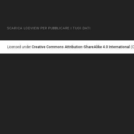
SCARICA LODVIEW PER PUBBLICARE I TUOI DATI
Licensed under
Creative Commons Attribution-ShareAlike 4.0 International
(C